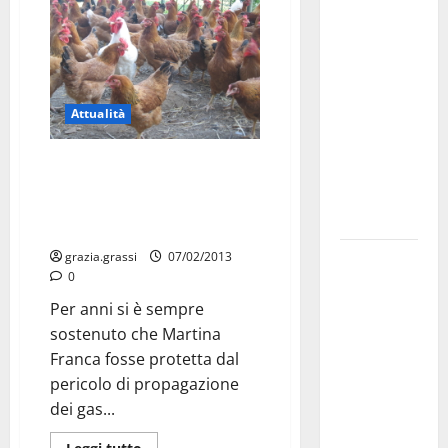
investe
sulle
famiglie: in
arrivo tre
Attualità
seminari
dedicati ad
PRESCRITTE DIRETTIVE PER LE
adolescenti,
ZONE E, F E G DEL COMUNE:
genitori ed
Contaminazione da diossina, il
empatia
Sindaco corre ai ripari
Aeronautica
grazia.grassi
07/02/2013
0
Militare, al
16° Stormo
Per anni si è sempre
di Martina
sostenuto che Martina
Franca
Franca fosse protetta dal
consegnati
pericolo di propagazione
i Baschi Blu
dei gas...
ai 15 nuovi