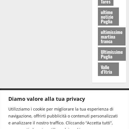
Tares
ultime
notizie
Puglia
ultimissime
martina
franca
Ultimissime
Puglia
Valle
d'Itria
Diamo valore alla tua privacy
CONTATTI.
Utilizziamo i cookie per migliorare la tua esperienza di
navigazione, offrirti pubblicità o contenuti personalizzati
Redazione:
redazione@www.martinasera.it
e analizzare il nostro traffico. Cliccando “Accetta tutti”,
Direttore:
direttore@www.martinasera.it