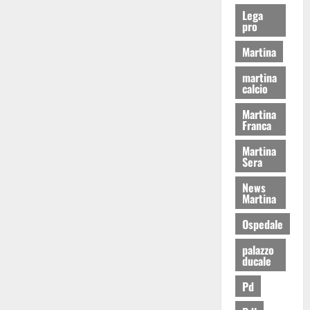
Lega
pro
Martina
martina
calcio
Martina
Franca
Martina
Sera
News
Martina
Ospedale
palazzo
ducale
Pd