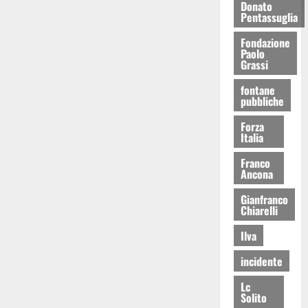
Donato
Pentassuglia
Fondazione
Paolo
Grassi
fontane
pubbliche
Forza
Italia
Franco
Ancona
Gianfranco
Chiarelli
Ilva
incidente
Lc
Solito