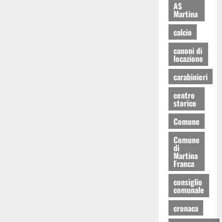
AS
Martina
calcio
canoni di
locazione
carabinieri
centro
storico
Comune
Comune
di
Martina
Franca
consiglio
comunale
cronaca