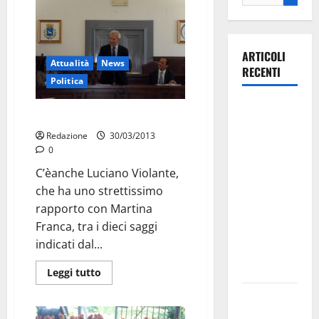
ARTICOLI
Attualità
News
RECENTI
Politica
La gara
Violante fra i 10 saggi
ciclistica
Redazione
30/03/2013
dei Giochi
0
attraversa
C’èanche Luciano Violante,
Martina
che ha uno strettissimo
Franca:
rapporto con Martina
ecco le
Franca, tra i dieci saggi
strade
indicati dal...
interessate
e gli orari
Leggi tutto
Martina
Franca