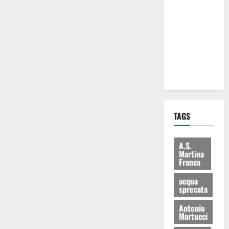
Martina
Franca: Il
sindaco non
ha fatto le
scuse alla
Lillo
TAGS
A.S.
Martina
Franca
acqua
sprecata
Antonio
Martucci