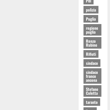
Pdl
polizia
Puglia
regione
puglia
Renzo
Rubino
Rifiuti
sindaco
sindaco
franco
ancona
Stefano
Coletta
taranto