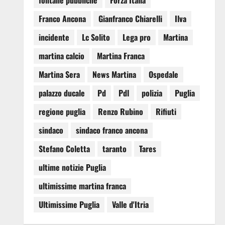
fontane pubbliche
Forza Italia
Franco Ancona
Gianfranco Chiarelli
Ilva
incidente
Lc Solito
Lega pro
Martina
martina calcio
Martina Franca
Martina Sera
News Martina
Ospedale
palazzo ducale
Pd
Pdl
polizia
Puglia
regione puglia
Renzo Rubino
Rifiuti
sindaco
sindaco franco ancona
Stefano Coletta
taranto
Tares
ultime notizie Puglia
ultimissime martina franca
Ultimissime Puglia
Valle d'Itria