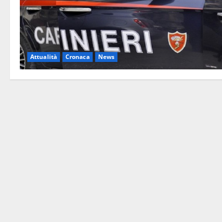
Attualità
Cronaca
News