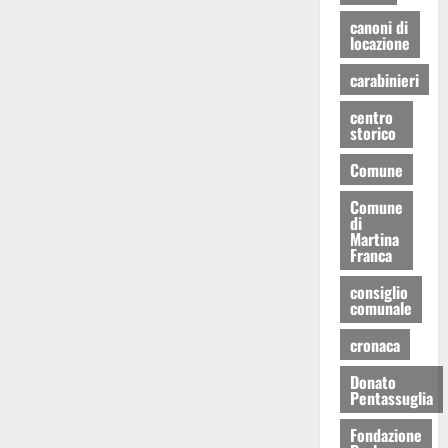
canoni di
locazione
carabinieri
centro
storico
Comune
Comune
di
Martina
Franca
consiglio
comunale
cronaca
Donato
Pentassuglia
Fondazione