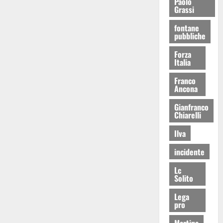
Paolo
Grassi
fontane
pubbliche
Forza
Italia
Franco
Ancona
Gianfranco
Chiarelli
Ilva
incidente
Lc
Solito
Lega
pro
Martina