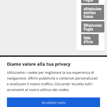
ultimissime
martina
franca
Ultimissime
Puglia
Valle
d'Itria
Diamo valore alla tua privacy
CONTATTI.
Utilizziamo i cookie per migliorare la tua esperienza di
navigazione, offrirti pubblicità o contenuti personalizzati
Redazione:
redazione@www.martinasera.it
e analizzare il nostro traffico. Cliccando “Accetta tutti”,
Direttore:
direttore@www.martinasera.it
acconsenti al nostro utilizzo dei cookie.
Info & Commerciale:
info@www.martinasera.it
Accettare tutto