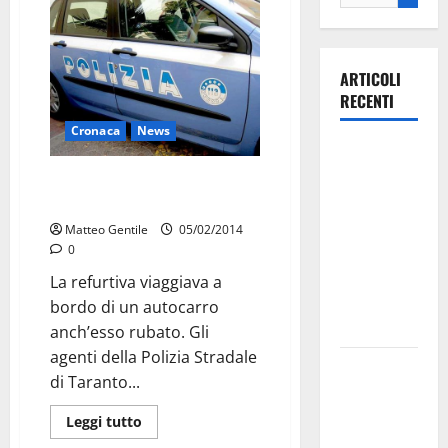
ARTICOLI
RECENTI
Cronaca
News
Ospedale di
Martina
Recuperate 2 ton. di rame dalla
Franca,
Polstrada di Taranto
Forza Italia
Matteo Gentile
05/02/2014
annuncia la
0
protesta:
La refurtiva viaggiava a
sit-in lunedì
bordo di un autocarro
10 agosto
anch’esso rubato. Gli
agenti della Polizia Stradale
Il Comune
di Taranto...
di Martina
Franca
Leggi tutto
pubblica il