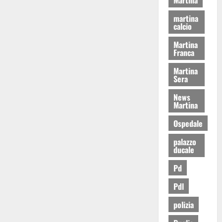
martina
calcio
Martina
Franca
Martina
Sera
News
Martina
Ospedale
palazzo
ducale
Pd
Pdl
polizia