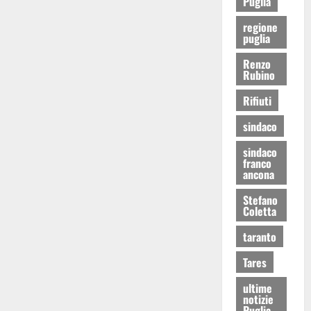
Puglia
regione
puglia
Renzo
Rubino
Rifiuti
sindaco
sindaco
franco
ancona
Stefano
Coletta
taranto
Tares
ultime
notizie
Puglia