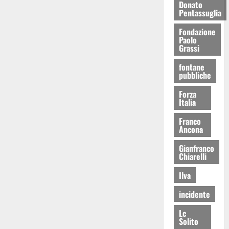
Donato
Pentassuglia
Fondazione
Paolo
Grassi
fontane
pubbliche
Forza
Italia
Franco
Ancona
Gianfranco
Chiarelli
Ilva
incidente
Lc
Solito