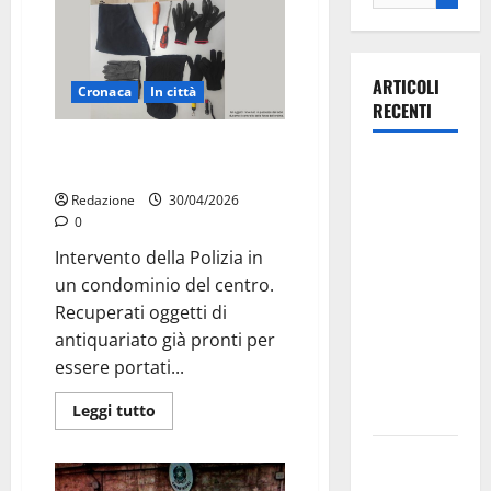
ARTICOLI
Cronaca
In città
RECENTI
Martina Franca, sorpresi in casa
La gara
con la refurtiva: quattro arresti
ciclistica
Redazione
30/04/2026
dei Giochi
0
attraversa
Intervento della Polizia in
Martina
un condominio del centro.
Franca:
Recuperati oggetti di
ecco le
antiquariato già pronti per
strade
essere portati...
interessate
Leggi tutto
e gli orari
Martina
Franca