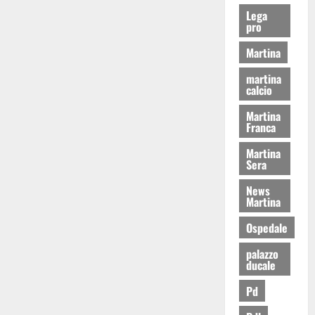
Lega
pro
Martina
martina
calcio
Martina
Franca
Martina
Sera
News
Martina
Ospedale
palazzo
ducale
Pd