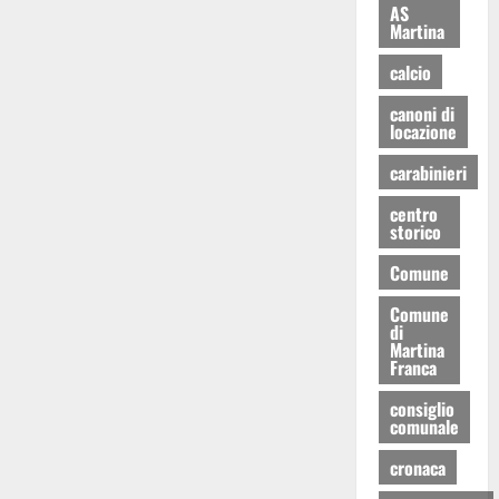
AS
Martina
calcio
canoni di
locazione
carabinieri
centro
storico
Comune
Comune
di
Martina
Franca
consiglio
comunale
cronaca