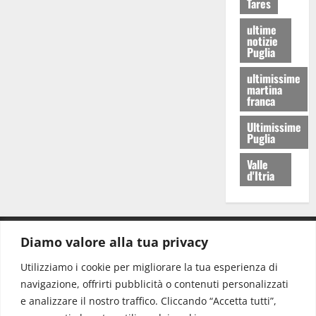
Tares
ultime
notizie
Puglia
ultimissime
martina
franca
Ultimissime
Puglia
Valle
d'Itria
Diamo valore alla tua privacy
CONTATTI.
Utilizziamo i cookie per migliorare la tua esperienza di
navigazione, offrirti pubblicità o contenuti personalizzati
Redazione:
redazione@www.martinasera.it
e analizzare il nostro traffico. Cliccando “Accetta tutti”,
Direttore:
direttore@www.martinasera.it