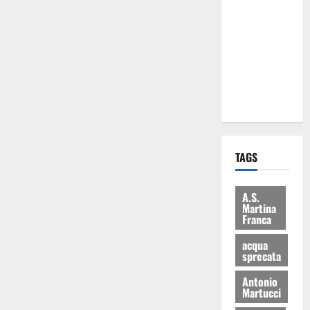
Martina
Franca: Il
sindaco non
ha fatto le
scuse alla
Lillo
TAGS
A.S.
Martina
Franca
acqua
sprecata
Antonio
Martucci