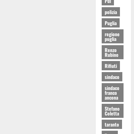
Pdl
polizia
Puglia
regione
puglia
Renzo
Rubino
Rifiuti
sindaco
sindaco
franco
ancona
Stefano
Coletta
taranto