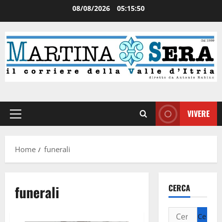
08/08/2026
05:15:50
VIVERE
Home
funerali
funerali
CERCA