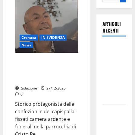
ARTICOLI
RECENTI
Cronaca
IN EVIDENZA
Ospedale di
News
Martina
Lutto a Martina Franca.
Franca,
Deceduto “Dino” Acquaviva tra i
Forza Italia
decani della confezione
annuncia la
martinese
protesta:
Redazione
27/12/2025
sit-in lunedì
0
10 agosto
Storico protagonista delle
Il Comune
confezioni e dei capispalla:
di Martina
fissati camera ardente e
Franca
funerali nella parrocchia di
pubblica il
Cristo Re....