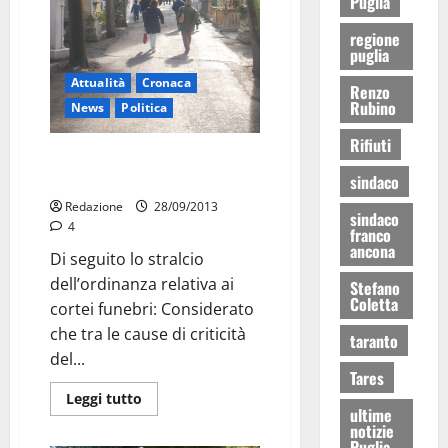
Puglia
regione
puglia
Attualità
Cronaca
Renzo
Rubino
News
Politica
Rifiuti
Funerali: da martedì cortei
vietati
sindaco
Redazione
28/09/2013
sindaco
4
franco
ancona
Di seguito lo stralcio
dell’ordinanza relativa ai
Stefano
Coletta
cortei funebri: Considerato
che tra le cause di criticità
taranto
del...
Tares
Leggi tutto
ultime
notizie
Puglia