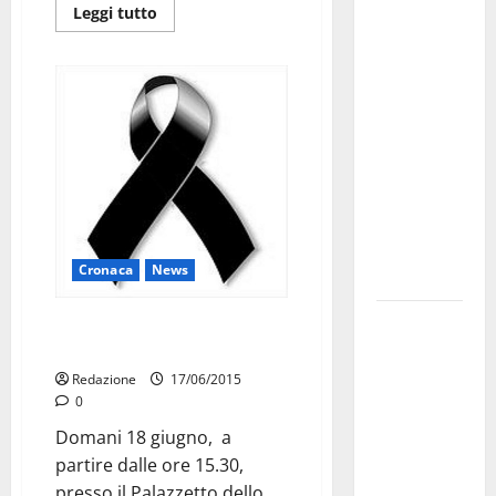
Martina
Leggi tutto
Franca
investe
sulle
famiglie: in
arrivo tre
seminari
dedicati ad
adolescenti,
genitori ed
Cronaca
News
empatia
Aeronautica
Domani i funerali di Morricella,
Militare, al
proclamato lutto cittadino
16° Stormo
Redazione
17/06/2015
0
di Martina
Franca
Domani 18 giugno, a
consegnati
partire dalle ore 15.30,
i Baschi Blu
presso il Palazzetto dello