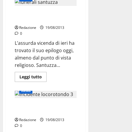
Incidente: funerali,
Locorotondo si ferma
Redazione
19/08/2013
0
L’assurda vicenda di ieri ha
trovato il suo epilogo oggi,
almeno dal punto di vista
religioso. Santuzza...
Leggi tutto
Attualità
Cronaca
News
Incidente Locorotondo: oggi
funerali, lutto cittadino
Redazione
19/08/2013
0