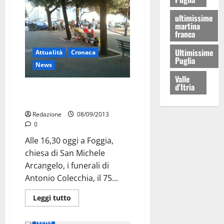
ultimissime
martina
franca
Ultimissime
Attualità
Cronaca
Puglia
News
Valle
d'Itria
Trovato morto sulla panchina:
oggi funerali
Redazione
08/09/2013
0
Alle 16,30 oggi a Foggia,
chiesa di San Michele
Arcangelo, i funerali di
Antonio Colecchia, il 75...
Leggi tutto
Attualità
Cronaca
News