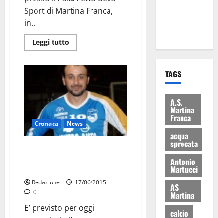
ai 15 nuovi
Sport di Martina Franca,
Fucilieri
in...
dell’Aria
Leggi tutto
TAGS
A.S.
Martina
Franca
Cronaca
News
acqua
sprecata
Morricella: autopsia oggi
pomeriggio e funerali previsti
Antonio
Martucci
per domani
Redazione
17/06/2015
AS
0
Martina
E’ previsto per oggi
calcio