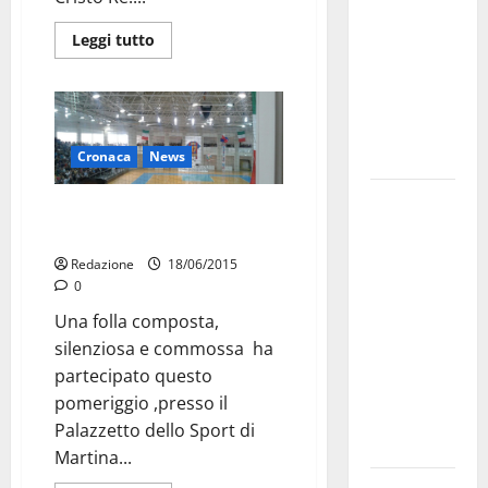
bando
Leggi tutto
alloggi ERP
2026:
domande
dal 26
agosto
Cronaca
News
La gara
“Sempre con noi”, l’ultimo
ciclistica
saluto ad Alessandro Morricella
dei Giochi
Redazione
18/06/2015
attraversa
0
Martina
Una folla composta,
Franca:
silenziosa e commossa ha
ecco le
partecipato questo
strade
pomeriggio ,presso il
interessate
Palazzetto dello Sport di
e gli orari
Martina...