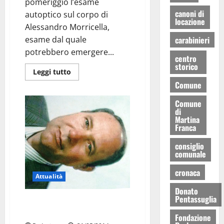
pomeriggio l’esame
canoni di
autoptico sul corpo di
locazione
Alessandro Morricella,
esame dal quale
carabinieri
potrebbero emergere...
centro
storico
Leggi tutto
Comune
Comune
di
Martina
Franca
consiglio
comunale
cronaca
Attualità
Donato
Pentassuglia
Grande folla ai funerali di
Franchino Marangi
Fondazione