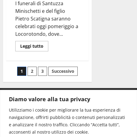
I funerali di Santuzza
Minischetti e del figlio
Pietro Scatigna saranno
celebrati oggi pomeriggio a
Locorotondo, dove...
Leggi tutto
1
2
3
Successivo
Diamo valore alla tua privacy
CONTATTI.
Utilizziamo i cookie per migliorare la tua esperienza di
navigazione, offrirti pubblicità o contenuti personalizzati
Redazione:
redazione@www.martinasera.it
e analizzare il nostro traffico. Cliccando “Accetta tutti”,
Direttore:
direttore@www.martinasera.it
acconsenti al nostro utilizzo dei cookie.
Info & Commerciale:
info@www.martinasera.it