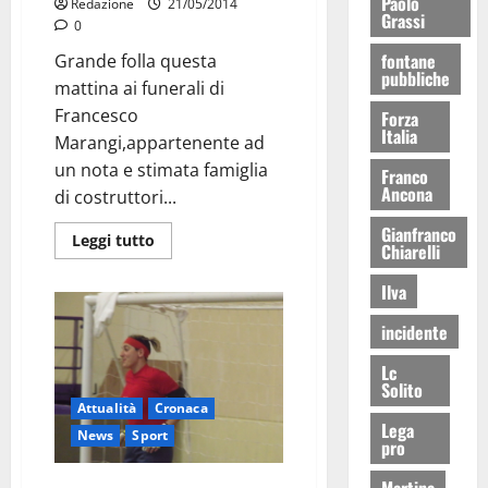
Paolo
Redazione
21/05/2014
Grassi
0
fontane
Grande folla questa
pubbliche
mattina ai funerali di
Francesco
Forza
Italia
Marangi,appartenente ad
un nota e stimata famiglia
Franco
Ancona
di costruttori...
Gianfranco
Leggi tutto
Chiarelli
Ilva
incidente
Lc
Solito
Attualità
Cronaca
Lega
News
Sport
pro
Martina