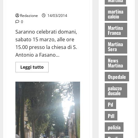
Sabato alle 15 i funerali di
Donatella
martina
calcio
Redazione
14/03/2014
0
Martina
Saranno celebrati domani,
Franca
sabato 15 marzo, alle ore
Martina
15.00 presso la chiesa di S.
Sera
Antonio a Fasano...
News
Martina
Leggi tutto
Ospedale
palazzo
ducale
Pd
Pdl
polizia