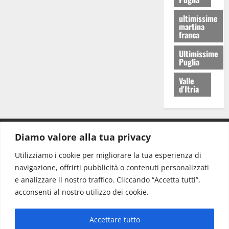
ultimissime
martina
franca
Ultimissime
Puglia
Valle
d'Itria
Diamo valore alla tua privacy
CONTATTI.
Utilizziamo i cookie per migliorare la tua esperienza di
navigazione, offrirti pubblicità o contenuti personalizzati
Redazione:
redazione@www.martinasera.it
e analizzare il nostro traffico. Cliccando “Accetta tutti”,
Direttore:
direttore@www.martinasera.it
acconsenti al nostro utilizzo dei cookie.
Info & Commerciale:
info@www.martinasera.it
Accettare tutto