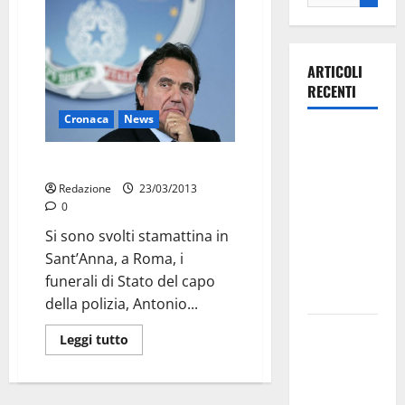
ARTICOLI
RECENTI
Cronaca
News
Ospedale di
Martina
I funerali di Antonio Manganelli
Franca,
Redazione
23/03/2013
Forza Italia
0
annuncia la
Si sono svolti stamattina in
protesta:
Sant’Anna, a Roma, i
sit-in lunedì
funerali di Stato del capo
10 agosto
della polizia, Antonio...
Il Comune
Leggi tutto
di Martina
Franca
pubblica il