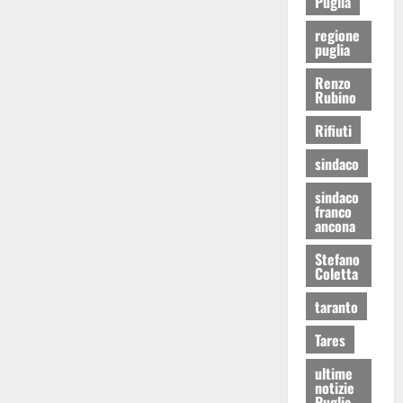
Puglia
regione
puglia
Renzo
Rubino
Rifiuti
sindaco
sindaco
franco
ancona
Stefano
Coletta
taranto
Tares
ultime
notizie
Puglia