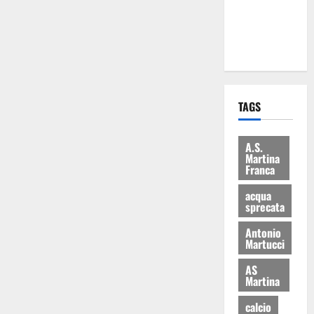
ai 15 nuovi
Fucilieri
dell’Aria
TAGS
A.S.
Martina
Franca
acqua
sprecata
Antonio
Martucci
AS
Martina
calcio