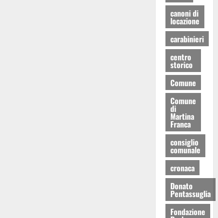
canoni di
locazione
carabinieri
centro
storico
Comune
Comune
di
Martina
Franca
consiglio
comunale
cronaca
Donato
Pentassuglia
Fondazione