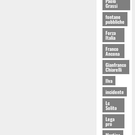
Paolo
Grassi
fontane
pubbliche
Forza
Italia
Franco
Ancona
Gianfranco
Chiarelli
Ilva
incidente
Lc
Solito
Lega
pro
Martina