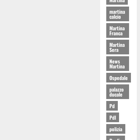
martina
calcio
Martina
Franca
Martina
Sera
News
Martina
Ospedale
palazzo
ducale
Pd
Pdl
polizia