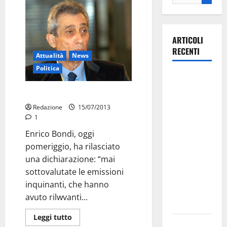
ARTICOLI
RECENTI
Attualità
News
Politica
Martina
Franca
Bondi: mai detto quelle cose
investe
Redazione
15/07/2013
sulle
1
famiglie: in
Enrico Bondi, oggi
arrivo tre
pomeriggio, ha rilasciato
seminari
una dichiarazione: “mai
dedicati ad
sottovalutate le emissioni
adolescenti,
inquinanti, che hanno
genitori ed
avuto rilwvanti...
empatia
Leggi tutto
Aeronautica