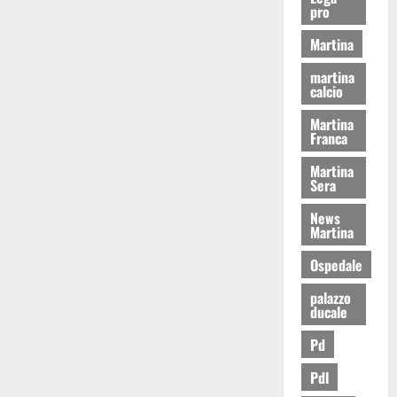
pro
Martina
martina
calcio
Martina
Franca
Martina
Sera
News
Martina
Ospedale
palazzo
ducale
Pd
Pdl