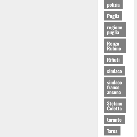
polizia
Puglia
regione
puglia
Renzo
Rubino
Rifiuti
sindaco
sindaco
franco
ancona
Stefano
Coletta
taranto
Tares