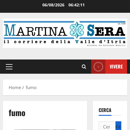
06/08/2026
06:42:11
VIVERE
Home
fumo
fumo
CERCA