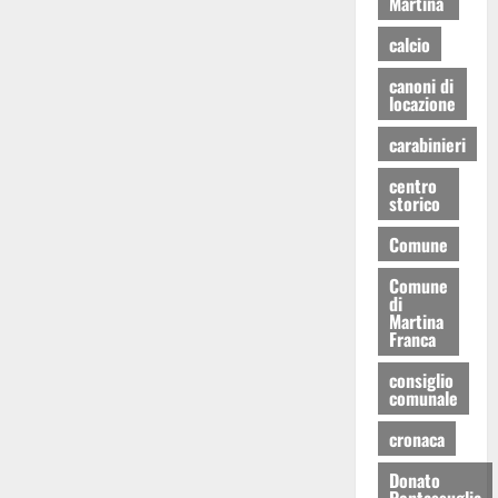
Martina
calcio
canoni di
locazione
carabinieri
centro
storico
Comune
Comune
di
Martina
Franca
consiglio
comunale
cronaca
Donato
Pentassuglia