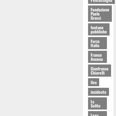
Fondazione
Paolo
Grassi
fontane
pubbliche
Forza
Italia
Franco
Ancona
Gianfranco
Chiarelli
Ilva
incidente
Lc
Solito
Lega