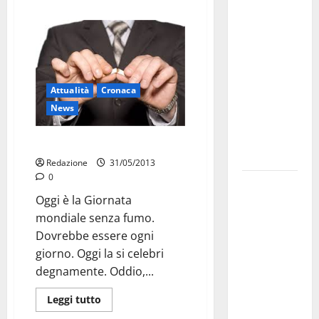
Militare, al
16° Stormo
di Martina
Franca
consegnati
Attualità
Cronaca
i Baschi Blu
News
ai 15 nuovi
Fucilieri
Giornata senza fumo
dell’Aria
Redazione
31/05/2013
0
Martina
Oggi è la Giornata
Franca,
mondiale senza fumo.
Marraffa
Dovrebbe essere ogni
attacca
giorno. Oggi la si celebri
Regione e
degnamente. Oddio,...
Comune:
“Nuovi
Leggi tutto
medici solo