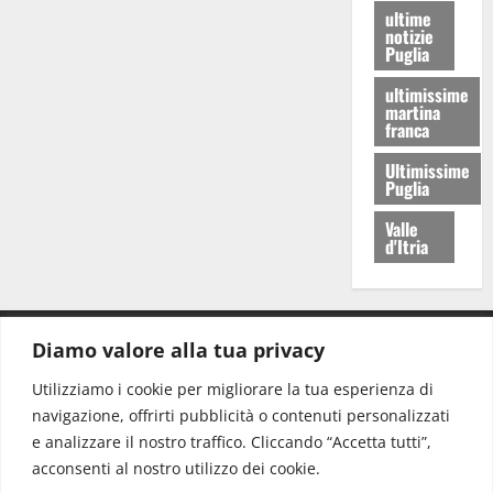
ultime
notizie
Puglia
ultimissime
martina
franca
Ultimissime
Puglia
Valle
d'Itria
Diamo valore alla tua privacy
CONTATTI.
Utilizziamo i cookie per migliorare la tua esperienza di
navigazione, offrirti pubblicità o contenuti personalizzati
Redazione:
redazione@www.martinasera.it
e analizzare il nostro traffico. Cliccando “Accetta tutti”,
Direttore:
direttore@www.martinasera.it
acconsenti al nostro utilizzo dei cookie.
Info & Commerciale:
info@www.martinasera.it