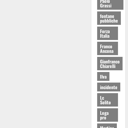
Paolo
Grassi
fontane
pubbliche
Forza
Italia
Franco
Ancona
Gianfranco
Chiarelli
Ilva
incidente
Lc
Solito
Lega
pro
Martina