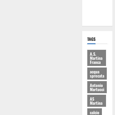
ai 15 nuovi
Fucilieri
dell’Aria
TAGS
A.S.
Martina
Franca
acqua
sprecata
Antonio
Martucci
AS
Martina
calcio