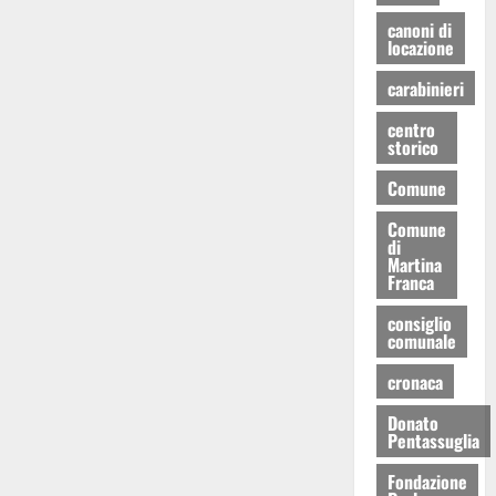
canoni di
locazione
carabinieri
centro
storico
Comune
Comune
di
Martina
Franca
consiglio
comunale
cronaca
Donato
Pentassuglia
Fondazione