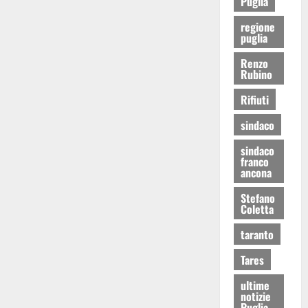
Puglia
regione
puglia
Renzo
Rubino
Rifiuti
sindaco
sindaco
franco
ancona
Stefano
Coletta
taranto
Tares
ultime
notizie
Puglia