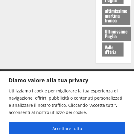
ultimissime
martina
franca
Ultimissime
Puglia
Valle
d'Itria
Diamo valore alla tua privacy
CONTATTI.
Utilizziamo i cookie per migliorare la tua esperienza di
navigazione, offrirti pubblicità o contenuti personalizzati
Redazione:
redazione@www.martinasera.it
e analizzare il nostro traffico. Cliccando “Accetta tutti”,
Direttore:
direttore@www.martinasera.it
acconsenti al nostro utilizzo dei cookie.
Info & Commerciale:
info@www.martinasera.it
Accettare tutto