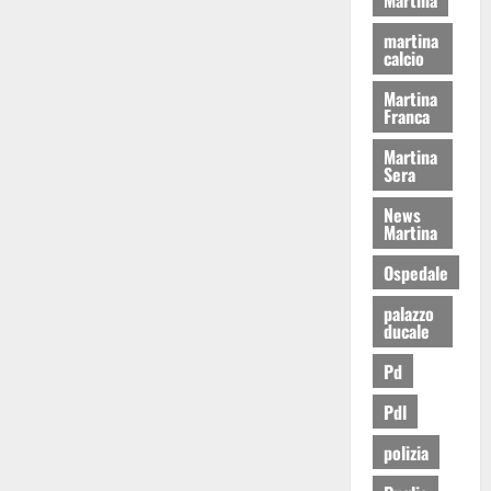
martina
calcio
Martina
Franca
Martina
Sera
News
Martina
Ospedale
palazzo
ducale
Pd
Pdl
polizia