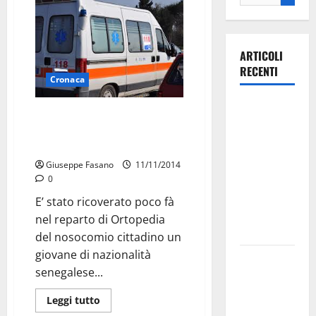
ARTICOLI
RECENTI
Cronaca
Ospedale di
Dopo un probabile
Martina
inseguimento cade un giovane
Franca,
senegalese. Ricoverato.
Forza Italia
Giuseppe Fasano
11/11/2014
annuncia la
0
protesta:
E’ stato ricoverato poco fà
sit-in lunedì
nel reparto di Ortopedia
10 agosto
del nosocomio cittadino un
giovane di nazionalità
Il Comune
senegalese...
di Martina
Franca
Leggi tutto
pubblica il