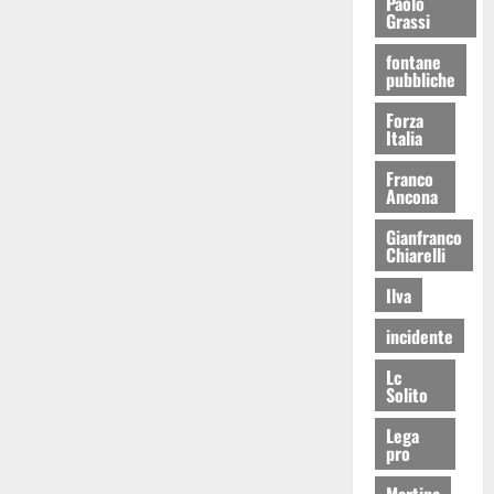
Paolo
Grassi
fontane
pubbliche
Forza
Italia
Franco
Ancona
Gianfranco
Chiarelli
Ilva
incidente
Lc
Solito
Lega
pro
Martina