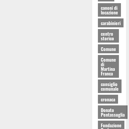
canoni di
locazione
carabinieri
centro
storico
Comune
Comune
di
Martina
Franca
consiglio
comunale
cronaca
Donato
Pentassuglia
Fondazione