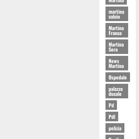
martina
calcio
Martina
Franca
Martina
Sera
News
Martina
Ospedale
palazzo
ducale
Pd
Pdl
polizia