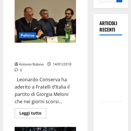
ARTICOLI
RECENTI
Politica
Ospedale di
L’ex sindaco Conserva ora in
Martina
Fratelli d’Italia
Franca,
Antonio Rubino
14/01/2018
Forza Italia
0
annuncia la
Leonardo Conserva ha
protesta:
aderito a Fratelli d’Italia il
sit-in lunedì
partito di Giorgia Meloni
10 agosto
che nei giorni scorsi...
Il Comune
Leggi tutto
di Martina
Franca
pubblica il