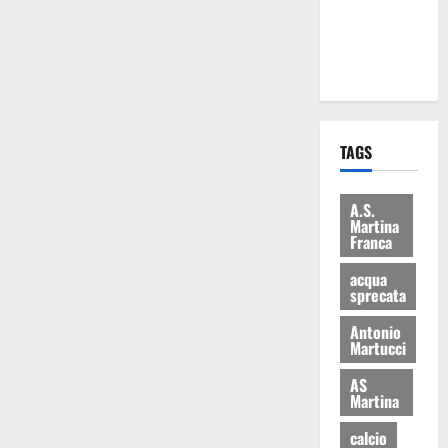
ai 15 nuovi
Fucilieri
dell’Aria
TAGS
A.S.
Martina
Franca
acqua
sprecata
Antonio
Martucci
AS
Martina
calcio