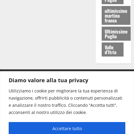
ultimissime
martina
franca
Ultimissime
Puglia
Valle
d'Itria
Diamo valore alla tua privacy
CONTATTI.
Utilizziamo i cookie per migliorare la tua esperienza di
navigazione, offrirti pubblicità o contenuti personalizzati
Redazione:
redazione@www.martinasera.it
e analizzare il nostro traffico. Cliccando “Accetta tutti”,
Direttore:
direttore@www.martinasera.it
acconsenti al nostro utilizzo dei cookie.
Info & Commerciale:
info@www.martinasera.it
Accettare tutto