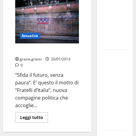
bando
alloggi ERP
2026:
domande
dal 26
Attualità
agosto
Manifesti abusivi: Vai col valzer
La gara
grazia.grassi
20/01/2013
ciclistica
0
dei Giochi
“Sfida il futuro, senza
attraversa
paura”. E’ questo il motto di
Martina
“Fratelli d’Italia”, nuova
Franca:
compagine politica che
ecco le
accoglie...
strade
interessate
Leggi tutto
e gli orari