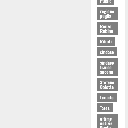
Puglia
regione
puglia
Renzo
Rubino
Rifiuti
sindaco
sindaco
franco
ancona
Stefano
Coletta
taranto
Tares
ultime
notizie
Puglia