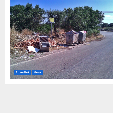
Attualità
News