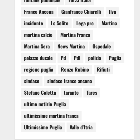
fontane pubbliche
Forza Italia
Franco Ancona
Gianfranco Chiarelli
Ilva
incidente
Lc Solito
Lega pro
Martina
martina calcio
Martina Franca
Martina Sera
News Martina
Ospedale
palazzo ducale
Pd
Pdl
polizia
Puglia
regione puglia
Renzo Rubino
Rifiuti
sindaco
sindaco franco ancona
Stefano Coletta
taranto
Tares
ultime notizie Puglia
ultimissime martina franca
Ultimissime Puglia
Valle d'Itria