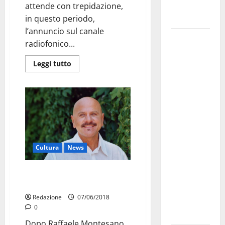
Fucilieri
attende con trepidazione,
dell’Aria
in questo periodo,
l’annuncio sul canale
Martina
radiofonico...
Franca,
Marraffa
Leggi tutto
attacca
Regione e
Comune:
“Nuovi
medici solo
a
Cultura
News
novembre.
Faremo
Il Festival perde pezzi della sua
accesso agli
storia
atti su Tari,
Redazione
07/06/2018
rifiuti e
0
bilancio”
Dopo Raffaele Montesano,