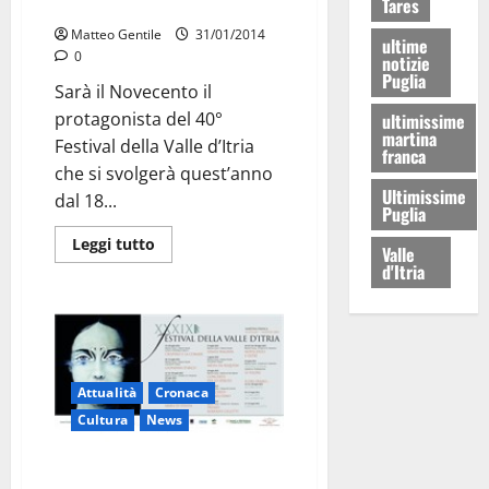
Tares
I primi 40 anni del Festival
Matteo Gentile
31/01/2014
ultime
0
notizie
Puglia
Sarà il Novecento il
protagonista del 40°
ultimissime
martina
Festival della Valle d’Itria
franca
che si svolgerà quest’anno
Ultimissime
dal 18...
Puglia
Leggi tutto
Valle
d'Itria
Attualità
Cronaca
Cultura
News
Festival