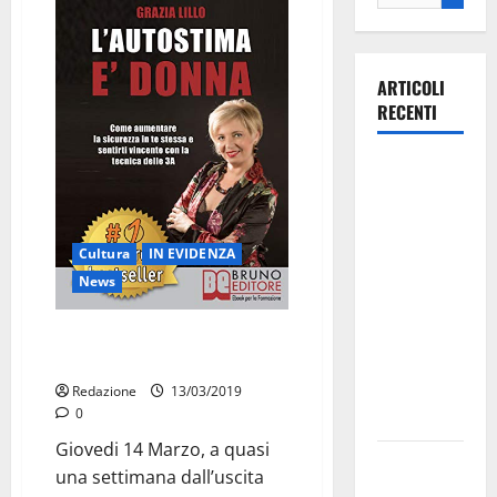
ARTICOLI
RECENTI
La gara
ciclistica
dei Giochi
attraversa
Cultura
IN EVIDENZA
Martina
News
Franca:
ecco le
Grazia Lillo presenta a Martina il
suo libro
strade
interessate
Redazione
13/03/2019
0
e gli orari
Giovedi 14 Marzo, a quasi
Martina
una settimana dall’uscita
Franca