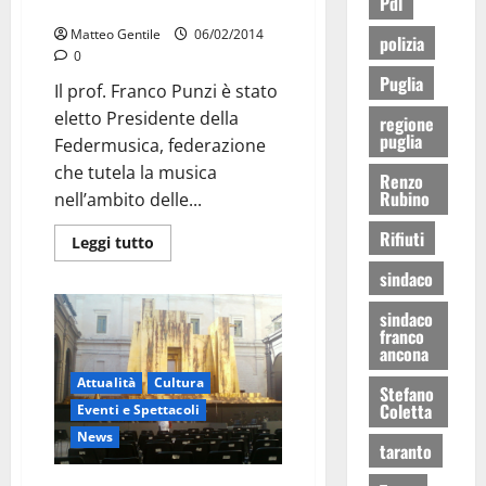
Pdl
Federmusica
Matteo Gentile
06/02/2014
polizia
0
Puglia
Il prof. Franco Punzi è stato
eletto Presidente della
regione
puglia
Federmusica, federazione
che tutela la musica
Renzo
Rubino
nell’ambito delle...
Rifiuti
Leggi tutto
sindaco
sindaco
franco
ancona
Attualità
Cultura
Stefano
Coletta
Eventi e Spettacoli
News
taranto