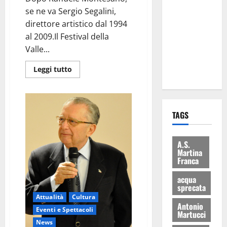
Martina
se ne va Sergio Segalini,
Franca: Il
direttore artistico dal 1994
sindaco non
al 2009.Il Festival della
ha fatto le
Valle...
scuse alla
Leggi tutto
Lillo
TAGS
A.S.
Martina
Franca
acqua
sprecata
Attualità
Cultura
Antonio
Eventi e Spettacoli
Martucci
News