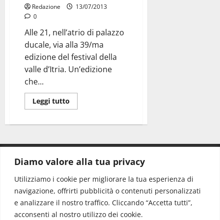
Redazione
13/07/2013
0
Alle 21, nell’atrio di palazzo
ducale, via alla 39/ma
edizione del festival della
valle d’Itria. Un’edizione
che...
Leggi tutto
Diamo valore alla tua privacy
CONTATTI.
Utilizziamo i cookie per migliorare la tua esperienza di
navigazione, offrirti pubblicità o contenuti personalizzati
Redazione:
redazione@www.martinasera.it
e analizzare il nostro traffico. Cliccando “Accetta tutti”,
Direttore:
direttore@www.martinasera.it
acconsenti al nostro utilizzo dei cookie.
Info & Commerciale:
info@www.martinasera.it