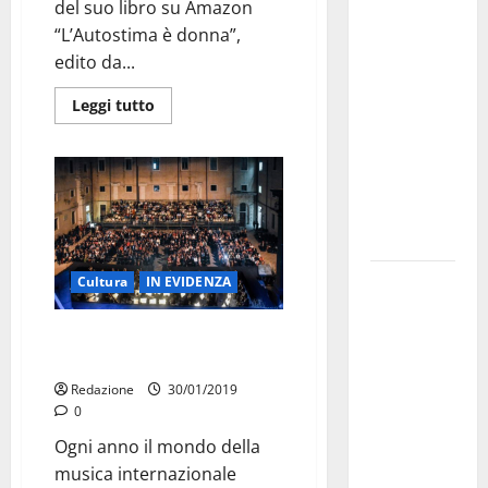
del suo libro su Amazon
investe
“L’Autostima è donna”,
sulle
edito da...
famiglie: in
arrivo tre
Leggi tutto
seminari
dedicati ad
adolescenti,
genitori ed
empatia
Aeronautica
Cultura
IN EVIDENZA
Militare, al
16° Stormo
Il Valle d’Itria candidato agli
oscar della lirica
di Martina
Franca
Redazione
30/01/2019
0
consegnati
i Baschi Blu
Ogni anno il mondo della
ai 15 nuovi
musica internazionale