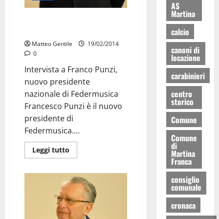
AS
Martina
“Il successo di Renzo è un
successo per tutta la città”
calcio
Matteo Gentile
19/02/2014
canoni di
0
locazione
Intervista a Franco Punzi,
carabinieri
nuovo presidente
centro
nazionale di Federmusica
storico
Francesco Punzi è il nuovo
presidente di
Comune
Federmusica....
Comune
di
Leggi tutto
Martina
Franca
consiglio
comunale
cronaca