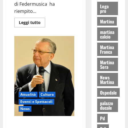
di Federmusica ha
Lega
pro
riempito...
Martina
Leggi tutto
martina
calcio
Martina
Franca
Martina
Sera
News
Martina
Ospedale
Attualità
Cultura
Eventi e Spettacoli
palazzo
ducale
News
Pd
Punzi nuovo presidente di