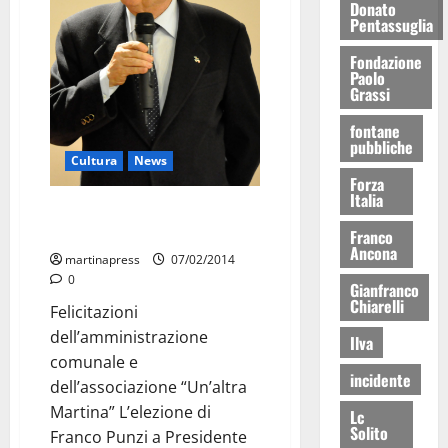
Donato
Pentassuglia
Fondazione
Paolo
Grassi
fontane
pubbliche
Cultura
News
Forza
Italia
Gli auguri a Franco Punzi, nuovo
Presidente di Federmusica
Franco
Ancona
martinapress
07/02/2014
0
Gianfranco
Chiarelli
Felicitazioni
dell’amministrazione
Ilva
comunale e
incidente
dell’associazione “Un’altra
Martina” L’elezione di
Lc
Solito
Franco Punzi a Presidente