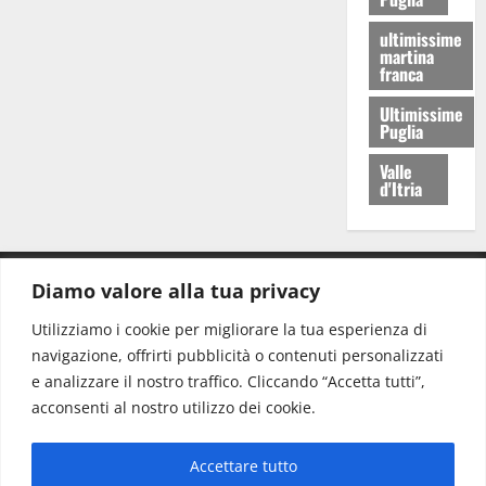
ultimissime
martina
franca
Ultimissime
Puglia
Valle
d'Itria
Diamo valore alla tua privacy
CONTATTI.
Utilizziamo i cookie per migliorare la tua esperienza di
navigazione, offrirti pubblicità o contenuti personalizzati
Redazione:
redazione@www.martinasera.it
e analizzare il nostro traffico. Cliccando “Accetta tutti”,
Direttore:
direttore@www.martinasera.it
acconsenti al nostro utilizzo dei cookie.
Info & Commerciale:
info@www.martinasera.it
Accettare tutto