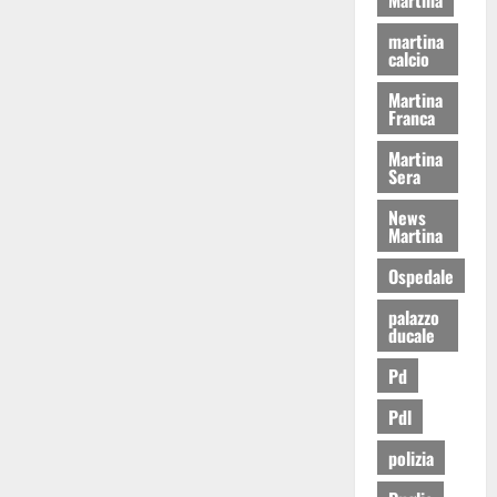
martina
calcio
Martina
Franca
Martina
Sera
News
Martina
Ospedale
palazzo
ducale
Pd
Pdl
polizia