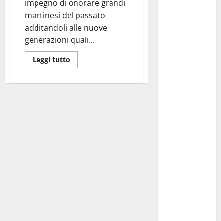
impegno di onorare grandi
bando
martinesi del passato
alloggi ERP
additandoli alle nuove
2026:
generazioni quali...
domande
dal 26
Leggi tutto
agosto
La gara
ciclistica
dei Giochi
attraversa
Martina
Franca:
ecco le
strade
interessate
e gli orari