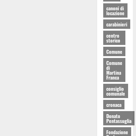
canoni di
locazione
carabinieri
centro
storico
Comune
Comune
di
Martina
Franca
consiglio
comunale
cronaca
Donato
Pentassuglia
Fondazione