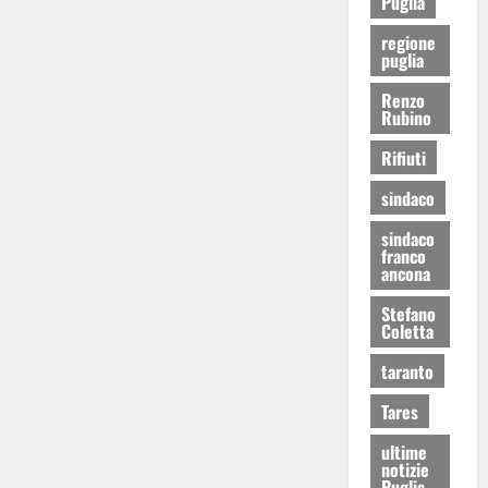
Puglia
regione
puglia
Renzo
Rubino
Rifiuti
sindaco
sindaco
franco
ancona
Stefano
Coletta
taranto
Tares
ultime
notizie
Puglia