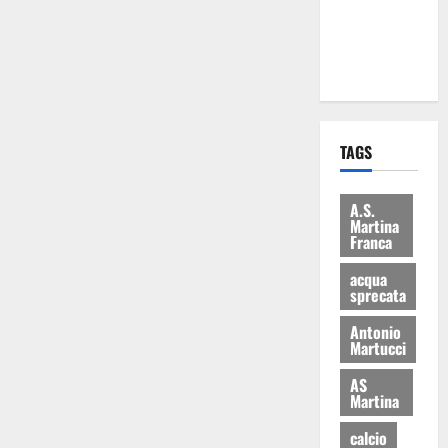
ai 15 nuovi
Fucilieri
dell’Aria
TAGS
A.S.
Martina
Franca
acqua
sprecata
Antonio
Martucci
AS
Martina
calcio