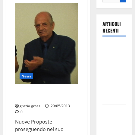
ARTICOLI
RECENTI
Ospedale di
Martina
Franca,
Forza Italia
annuncia la
News
protesta:
sit-in lunedì
Nuove Proposte: II premio
Margiotta
10 agosto
grazia.grassi
29/05/2013
Il Comune
0
di Martina
Nuove Proposte
Franca
proseguendo nel suo
pubblica il