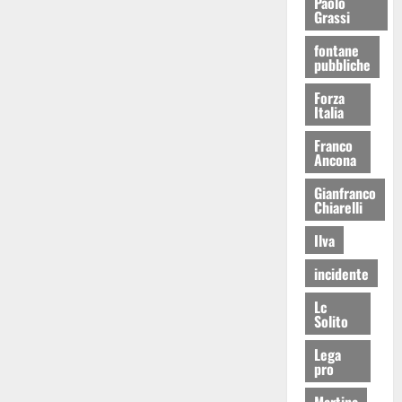
Paolo
Grassi
fontane
pubbliche
Forza
Italia
Franco
Ancona
Gianfranco
Chiarelli
Ilva
incidente
Lc
Solito
Lega
pro
Martina