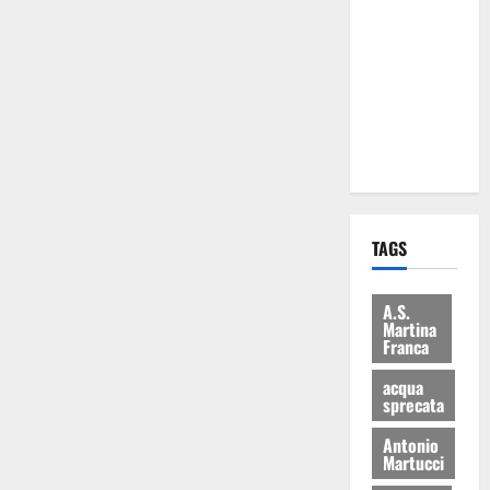
Martina
Franca: Il
sindaco non
ha fatto le
scuse alla
Lillo
TAGS
A.S.
Martina
Franca
acqua
sprecata
Antonio
Martucci