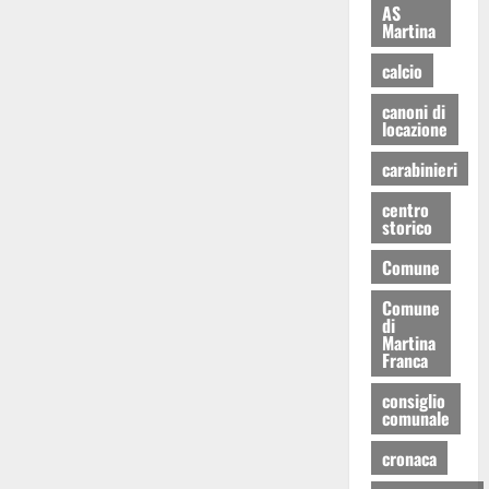
AS
Martina
calcio
canoni di
locazione
carabinieri
centro
storico
Comune
Comune
di
Martina
Franca
consiglio
comunale
cronaca