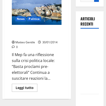
ARTICOLI
News
Politica
RECENTI
MeP: “basta proclami su
La gara
Taranto”
ciclistica
Matteo Gentile
30/01/2014
dei Giochi
0
attraversa
Il Mep fa una riflessione
Martina
sulla crisi politica locale:
Franca:
“Basta proclami pre-
ecco le
elettorali” Continua a
strade
suscitare reazioni la...
interessate
Leggi tutto
e gli orari
Martina
Franca