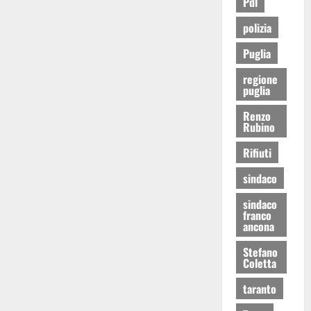
Pdl
polizia
Puglia
regione
puglia
Renzo
Rubino
Rifiuti
sindaco
sindaco
franco
ancona
Stefano
Coletta
taranto