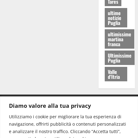
Tares
ultime
notizie
Puglia
ultimissime
martina
franca
Ultimissime
Puglia
Valle
d'Itria
Diamo valore alla tua privacy
CONTATTI.
Utilizziamo i cookie per migliorare la tua esperienza di
navigazione, offrirti pubblicità o contenuti personalizzati
Redazione:
redazione@www.martinasera.it
e analizzare il nostro traffico. Cliccando “Accetta tutti”,
Direttore:
direttore@www.martinasera.it