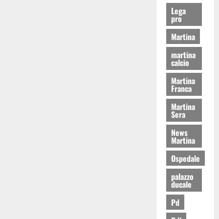
Lega
pro
Martina
martina
calcio
Martina
Franca
Martina
Sera
News
Martina
Ospedale
palazzo
ducale
Pd