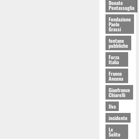
Donato
Pentassuglia
Fondazione
Paolo
Grassi
fontane
pubbliche
Forza
Italia
Franco
Ancona
Gianfranco
Chiarelli
Ilva
incidente
Lc
Solito