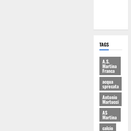
ai 15 nuovi
Fucilieri
dell’Aria
TAGS
A.S.
Martina
Franca
acqua
sprecata
Antonio
Martucci
AS
Martina
calcio