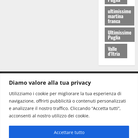
ultimissime
martina
franca
Ultimissime
Puglia
Valle
d'Itria
Diamo valore alla tua privacy
CONTATTI.
Utilizziamo i cookie per migliorare la tua esperienza di
navigazione, offrirti pubblicità o contenuti personalizzati
Redazione:
redazione@www.martinasera.it
e analizzare il nostro traffico. Cliccando “Accetta tutti”,
Direttore:
direttore@www.martinasera.it
acconsenti al nostro utilizzo dei cookie.
Info & Commerciale:
info@www.martinasera.it
Accettare tutto