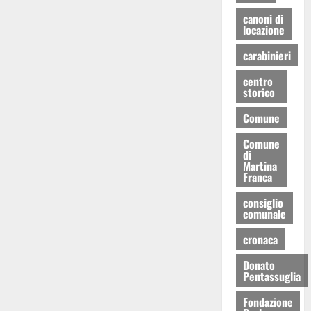
canoni di
locazione
carabinieri
centro
storico
Comune
Comune
di
Martina
Franca
consiglio
comunale
cronaca
Donato
Pentassuglia
Fondazione