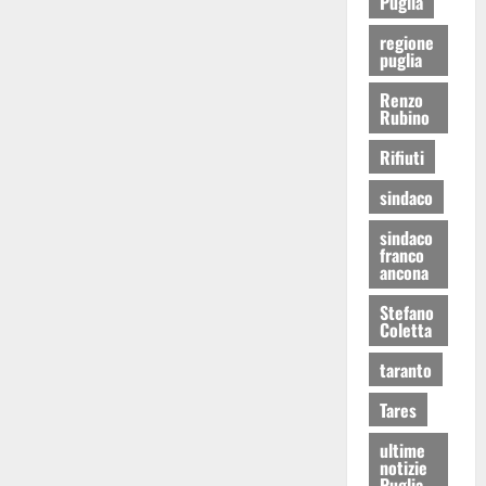
Puglia
regione
puglia
Renzo
Rubino
Rifiuti
sindaco
sindaco
franco
ancona
Stefano
Coletta
taranto
Tares
ultime
notizie
Puglia