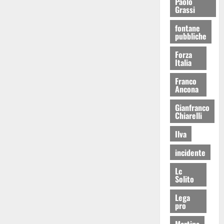
Paolo
Grassi
fontane
pubbliche
Forza
Italia
Franco
Ancona
Gianfranco
Chiarelli
Ilva
incidente
Lc
Solito
Lega
pro
Martina