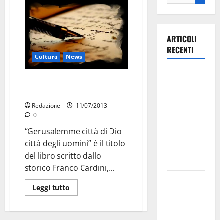
ARTICOLI
RECENTI
Cultura
News
Ospedale di
Gerusalemme città di Dio e
Martina
uomini: libro
Franca,
Redazione
11/07/2013
Forza Italia
0
annuncia la
“Gerusalemme città di Dio
protesta:
città degli uomini” è il titolo
sit-in lunedì
del libro scritto dallo
10 agosto
storico Franco Cardini,...
Il Comune
Leggi tutto
di Martina
Franca
pubblica il