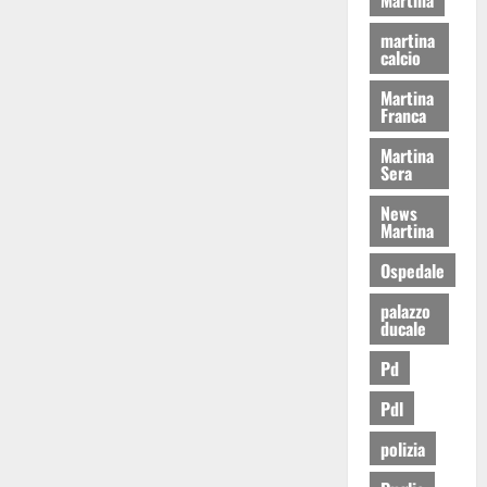
martina
calcio
Martina
Franca
Martina
Sera
News
Martina
Ospedale
palazzo
ducale
Pd
Pdl
polizia