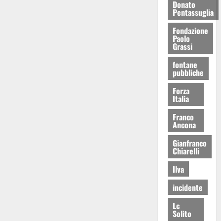
Donato
Pentassuglia
Fondazione
Paolo
Grassi
fontane
pubbliche
Forza
Italia
Franco
Ancona
Gianfranco
Chiarelli
Ilva
incidente
Lc
Solito