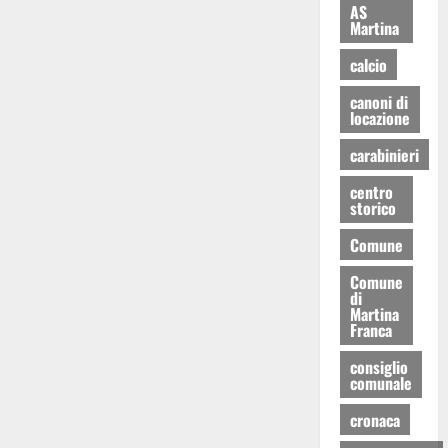
AS
Martina
calcio
canoni di
locazione
carabinieri
centro
storico
Comune
Comune
di
Martina
Franca
consiglio
comunale
cronaca