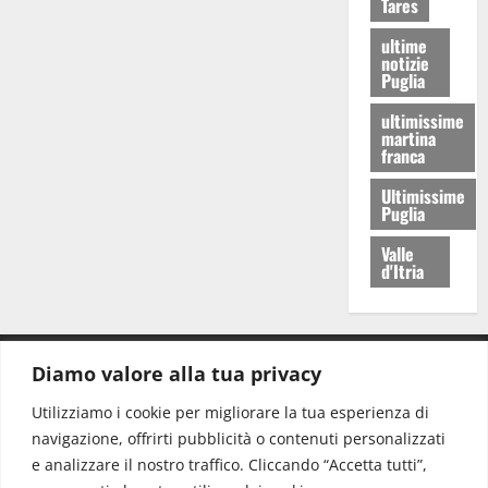
Tares
ultime
notizie
Puglia
ultimissime
martina
franca
Ultimissime
Puglia
Valle
d'Itria
Diamo valore alla tua privacy
CONTATTI.
Utilizziamo i cookie per migliorare la tua esperienza di
navigazione, offrirti pubblicità o contenuti personalizzati
Redazione:
redazione@www.martinasera.it
e analizzare il nostro traffico. Cliccando “Accetta tutti”,
Direttore:
direttore@www.martinasera.it