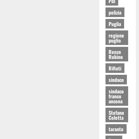
Pdl
polizia
Puglia
regione
puglia
Renzo
Rubino
Rifiuti
sindaco
sindaco
franco
ancona
Stefano
Coletta
taranto