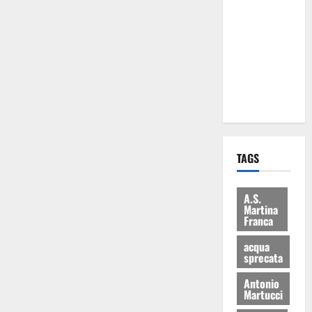
Martina
Franca: Il
sindaco non
ha fatto le
scuse alla
Lillo
TAGS
A.S.
Martina
Franca
acqua
sprecata
Antonio
Martucci