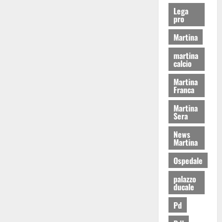
Lega
pro
Martina
martina
calcio
Martina
Franca
Martina
Sera
News
Martina
Ospedale
palazzo
ducale
Pd