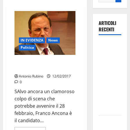
ARTICOLI
RECENTI
IN EVIDENZA
News
La gara
Politica
ciclistica
dei Giochi
Ufficiale: Fanco Ancona
attraversa
candidato del PD
Martina
Antonio Rubino
12/02/2017
Franca:
0
ecco le
SAlvo ancora un clamoroso
strade
colpo di scena che
interessate
potrebbe avvenire il 28
e gli orari
febbraio, Franco Ancona è
il candidato...
Martina
Franca