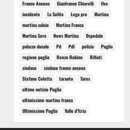
Franco Ancona
Gianfranco Chiarelli
Ilva
incidente
Lc Solito
Lega pro
Martina
martina calcio
Martina Franca
Martina Sera
News Martina
Ospedale
palazzo ducale
Pd
Pdl
polizia
Puglia
regione puglia
Renzo Rubino
Rifiuti
sindaco
sindaco franco ancona
Stefano Coletta
taranto
Tares
ultime notizie Puglia
ultimissime martina franca
Ultimissime Puglia
Valle d'Itria