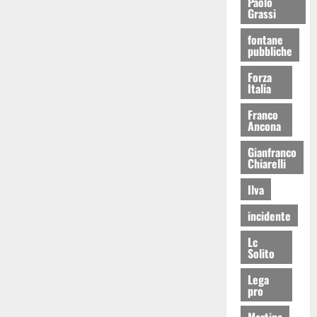
Paolo
Grassi
fontane
pubbliche
Forza
Italia
Franco
Ancona
Gianfranco
Chiarelli
Ilva
incidente
Lc
Solito
Lega
pro
Martina