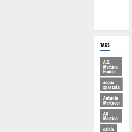
ai 15 nuovi
Fucilieri
dell’Aria
TAGS
A.S.
Martina
Franca
acqua
sprecata
Antonio
Martucci
AS
Martina
calcio