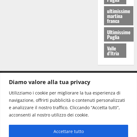
ultimissime
martina
franca
Ultimissime
Puglia
Valle
d'Itria
Diamo valore alla tua privacy
CONTATTI.
Utilizziamo i cookie per migliorare la tua esperienza di
navigazione, offrirti pubblicità o contenuti personalizzati
Redazione:
redazione@www.martinasera.it
e analizzare il nostro traffico. Cliccando “Accetta tutti”,
Direttore:
direttore@www.martinasera.it
acconsenti al nostro utilizzo dei cookie.
Info & Commerciale:
info@www.martinasera.it
Accettare tutto