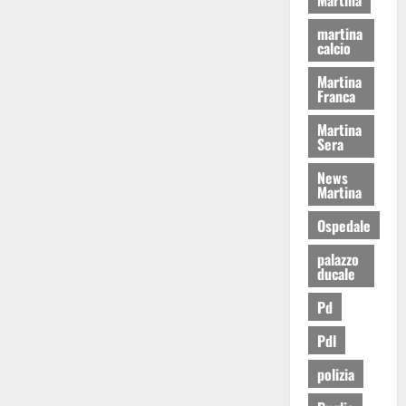
martina
calcio
Martina
Franca
Martina
Sera
News
Martina
Ospedale
palazzo
ducale
Pd
Pdl
polizia