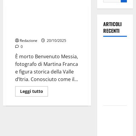
Senza categoria
Addio a Benvenuto Messia, il
ARTICOLI
fotografo che ha raccontato la
RECENTI
Valle d’Itria
Redazione
20/10/2025
Ospedale di
0
Martina
È morto Benvenuto Messia,
Franca,
fotografo di Martina Franca
Forza Italia
e figura storica della Valle
annuncia la
d’Itria. Conosciuto come il...
protesta:
sit-in lunedì
Leggi tutto
10 agosto
Il Comune
di Martina
Franca
pubblica il