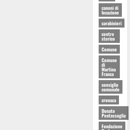
canoni di
locazione
carabinieri
centro
storico
Comune
Comune
di
Martina
Franca
consiglio
comunale
cronaca
Donato
Pentassuglia
Fondazione