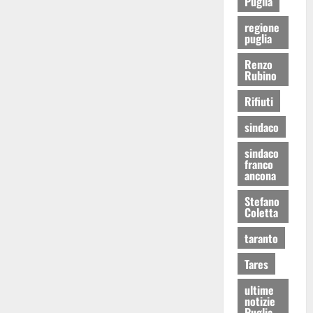
Puglia
regione
puglia
Renzo
Rubino
Rifiuti
sindaco
sindaco
franco
ancona
Stefano
Coletta
taranto
Tares
ultime
notizie
Puglia