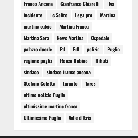
Franco Ancona
Gianfranco Chiarelli
Ilva
incidente
Lc Solito
Lega pro
Martina
martina calcio
Martina Franca
Martina Sera
News Martina
Ospedale
palazzo ducale
Pd
Pdl
polizia
Puglia
regione puglia
Renzo Rubino
Rifiuti
sindaco
sindaco franco ancona
Stefano Coletta
taranto
Tares
ultime notizie Puglia
ultimissime martina franca
Ultimissime Puglia
Valle d'Itria