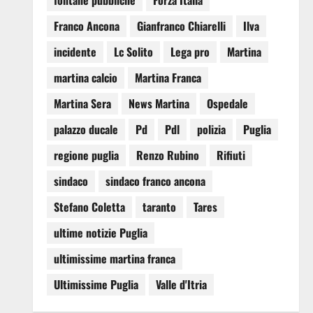
fontane pubbliche
Forza Italia
Franco Ancona
Gianfranco Chiarelli
Ilva
incidente
Lc Solito
Lega pro
Martina
martina calcio
Martina Franca
Martina Sera
News Martina
Ospedale
palazzo ducale
Pd
Pdl
polizia
Puglia
regione puglia
Renzo Rubino
Rifiuti
sindaco
sindaco franco ancona
Stefano Coletta
taranto
Tares
ultime notizie Puglia
ultimissime martina franca
Ultimissime Puglia
Valle d'Itria