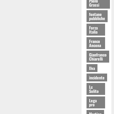
Paolo
Grassi
fontane
pubbliche
Forza
Italia
Franco
Ancona
Gianfranco
Chiarelli
Ilva
incidente
Lc
Solito
Lega
pro
Martina