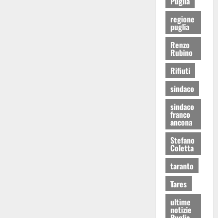
Puglia
regione
puglia
Renzo
Rubino
Rifiuti
sindaco
sindaco
franco
ancona
Stefano
Coletta
taranto
Tares
ultime
notizie
Puglia