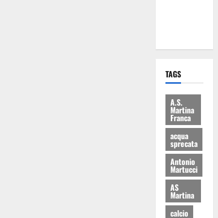
ai 15 nuovi
Fucilieri
dell’Aria
TAGS
A.S.
Martina
Franca
acqua
sprecata
Antonio
Martucci
AS
Martina
calcio