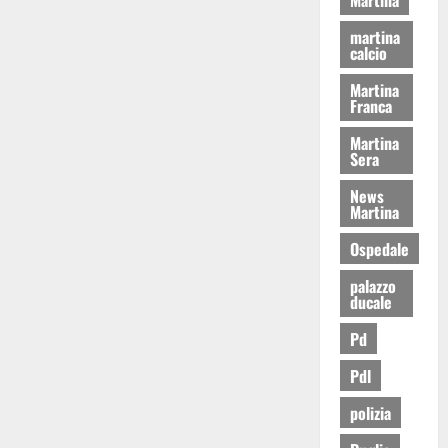
martina
calcio
Martina
Franca
Martina
Sera
News
Martina
Ospedale
palazzo
ducale
Pd
Pdl
polizia