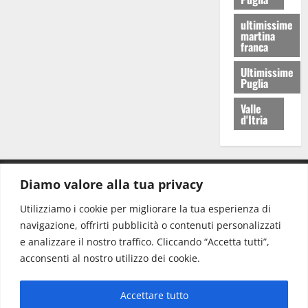
ultimissime
martina
franca
Ultimissime
Puglia
Valle
d'Itria
Diamo valore alla tua privacy
CONTATTI.
Utilizziamo i cookie per migliorare la tua esperienza di
navigazione, offrirti pubblicità o contenuti personalizzati
Redazione:
redazione@www.martinasera.it
e analizzare il nostro traffico. Cliccando “Accetta tutti”,
Direttore:
direttore@www.martinasera.it
acconsenti al nostro utilizzo dei cookie.
Info & Commerciale:
info@www.martinasera.it
Accettare tutto