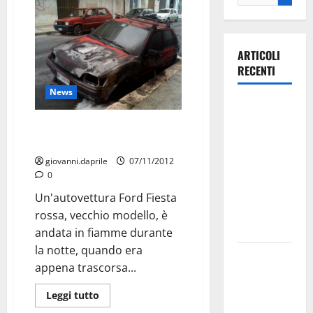
ARTICOLI
RECENTI
News
Ospedale di
Martina
Auto in fiamme nella notte in
Franca,
Corso dei Mille
Forza Italia
giovanni.daprile
07/11/2012
annuncia la
0
protesta:
Un'autovettura Ford Fiesta
sit-in lunedì
rossa, vecchio modello, è
10 agosto
andata in fiamme durante
la notte, quando era
Il Comune
appena trascorsa...
di Martina
Franca
Leggi tutto
pubblica il