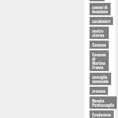
canoni di
locazione
carabinieri
centro
storico
Comune
Comune
di
Martina
Franca
consiglio
comunale
cronaca
Donato
Pentassuglia
Fondazione