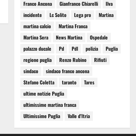
Franco Ancona
Gianfranco Chiarelli
Ilva
incidente
Lc Solito
Lega pro
Martina
martina calcio
Martina Franca
Martina Sera
News Martina
Ospedale
palazzo ducale
Pd
Pdl
polizia
Puglia
regione puglia
Renzo Rubino
Rifiuti
sindaco
sindaco franco ancona
Stefano Coletta
taranto
Tares
ultime notizie Puglia
ultimissime martina franca
Ultimissime Puglia
Valle d'Itria