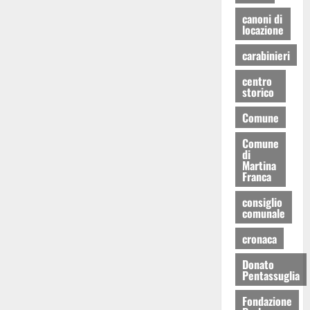
canoni di
locazione
carabinieri
centro
storico
Comune
Comune
di
Martina
Franca
consiglio
comunale
cronaca
Donato
Pentassuglia
Fondazione