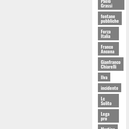
Paolo
Grassi
fontane
pubbliche
Forza
Italia
Franco
Ancona
Gianfranco
Chiarelli
Ilva
incidente
Lc
Solito
Lega
pro
Martina