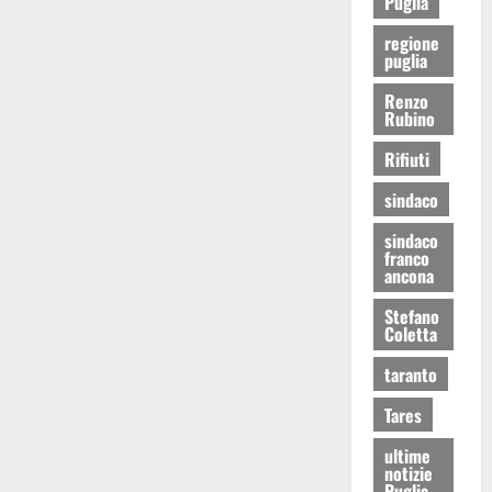
Puglia
regione
puglia
Renzo
Rubino
Rifiuti
sindaco
sindaco
franco
ancona
Stefano
Coletta
taranto
Tares
ultime
notizie
Puglia