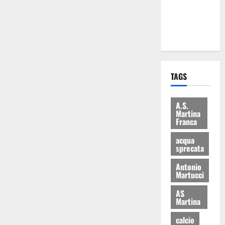
ai 15 nuovi
Fucilieri
dell’Aria
TAGS
A.S.
Martina
Franca
acqua
sprecata
Antonio
Martucci
AS
Martina
calcio