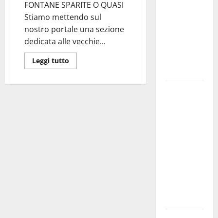
FONTANE SPARITE O QUASI
bando
Stiamo mettendo sul
alloggi ERP
nostro portale una sezione
2026:
dedicata alle vecchie...
domande
dal 26
Leggi tutto
agosto
La gara
ciclistica
dei Giochi
attraversa
Martina
Franca:
ecco le
strade
interessate
e gli orari