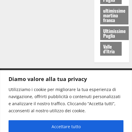
ultimissime
martina
franca
Ultimissime
Puglia
Valle
d'Itria
Diamo valore alla tua privacy
CONTATTI.
Utilizziamo i cookie per migliorare la tua esperienza di
navigazione, offrirti pubblicità o contenuti personalizzati
Redazione:
redazione@www.martinasera.it
e analizzare il nostro traffico. Cliccando “Accetta tutti”,
Direttore:
direttore@www.martinasera.it
acconsenti al nostro utilizzo dei cookie.
Info & Commerciale:
info@www.martinasera.it
Accettare tutto