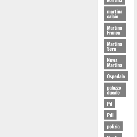
martina
calcio
Martina
Franca
Martina
Sera
News
Martina
Ospedale
palazzo
ducale
Pd
Pdl
polizia