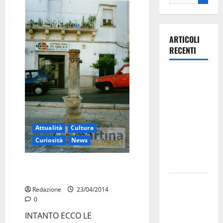
ARTICOLI
RECENTI
Ospedale di
Martina
Franca,
Forza Italia
annuncia la
Attualità
Cultura
protesta:
Curiosità
News
sit-in lunedì
10 agosto
Presto on line l’archivio
fotografico di Martina Sera
Il Comune
Redazione
23/04/2014
di Martina
0
Franca
INTANTO ECCO LE
pubblica il