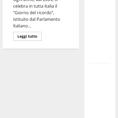
investe
celebra in tutta Italia il
sulle
“Giorno del ricordo”,
famiglie: in
istituito dal Parlamento
arrivo tre
Italiano...
seminari
Leggi tutto
dedicati ad
adolescenti,
genitori ed
empatia
Aeronautica
Militare, al
16° Stormo
di Martina
Franca
consegnati
i Baschi Blu
ai 15 nuovi