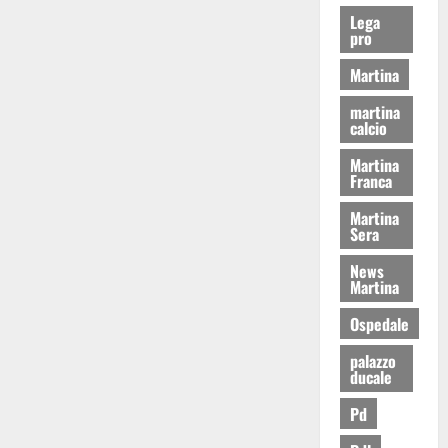
Lega
pro
Martina
martina
calcio
Martina
Franca
Martina
Sera
News
Martina
Ospedale
palazzo
ducale
Pd