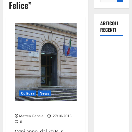
Felice”
ARTICOLI
RECENTI
La gara
ciclistica
dei Giochi
attraversa
Martina
Franca:
ecco le
Cultura
News
strade
interessate
Il giorno del ricordo
e gli orari
Matteo Gentile
27/10/2013
0
Martina
Franca
Ogni anno, dal 2004, si