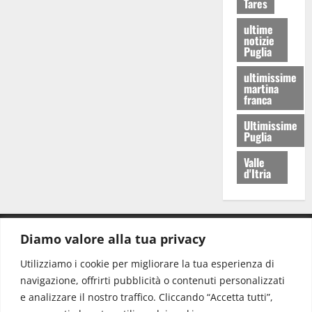
Tares
ultime
notizie
Puglia
ultimissime
martina
franca
Ultimissime
Puglia
Valle
d'Itria
Diamo valore alla tua privacy
CONTATTI.
Utilizziamo i cookie per migliorare la tua esperienza di
navigazione, offrirti pubblicità o contenuti personalizzati
Redazione:
redazione@www.martinasera.it
e analizzare il nostro traffico. Cliccando “Accetta tutti”,
Direttore:
direttore@www.martinasera.it