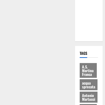
Martina
Franca: Il
sindaco non
ha fatto le
scuse alla
Lillo
TAGS
A.S.
Martina
Franca
acqua
sprecata
Antonio
Martucci