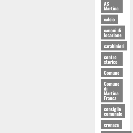
AS
Martina
calcio
canoni di
locazione
carabinieri
centro
storico
Comune
Comune
di
Martina
Franca
consiglio
comunale
cronaca