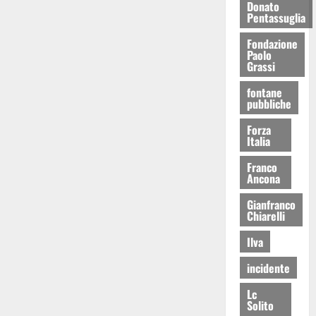
Donato
Pentassuglia
Fondazione
Paolo
Grassi
fontane
pubbliche
Forza
Italia
Franco
Ancona
Gianfranco
Chiarelli
Ilva
incidente
Lc
Solito