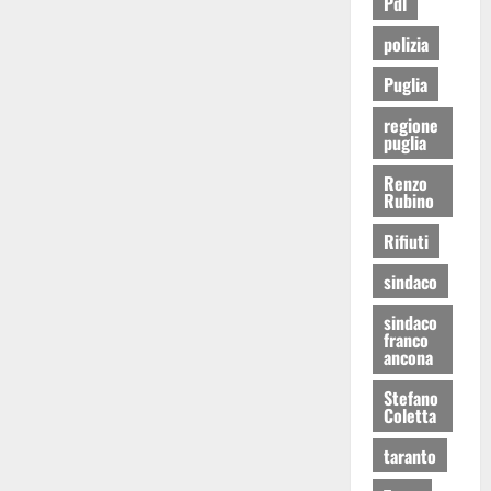
Pdl
polizia
Puglia
regione
puglia
Renzo
Rubino
Rifiuti
sindaco
sindaco
franco
ancona
Stefano
Coletta
taranto