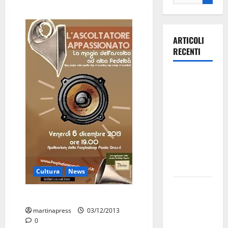
ARTICOLI
RECENTI
Ospedale di
Martina
Franca,
Forza Italia
annuncia la
protesta:
sit-in lunedì
10 agosto
Cultura
News
Il Comune
“L’ascoltatore appassionato”
di Martina
martinapress
03/12/2013
Franca
0
pubblica il