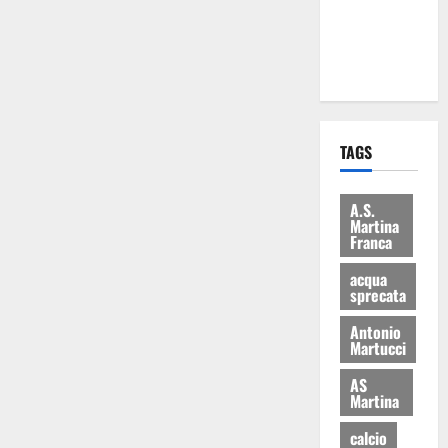
ai 15 nuovi
Fucilieri
dell’Aria
TAGS
A.S.
Martina
Franca
acqua
sprecata
Antonio
Martucci
AS
Martina
calcio