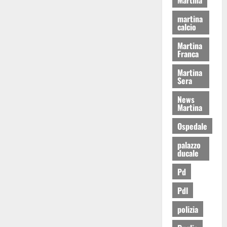
martina
calcio
Martina
Franca
Martina
Sera
News
Martina
Ospedale
palazzo
ducale
Pd
Pdl
polizia