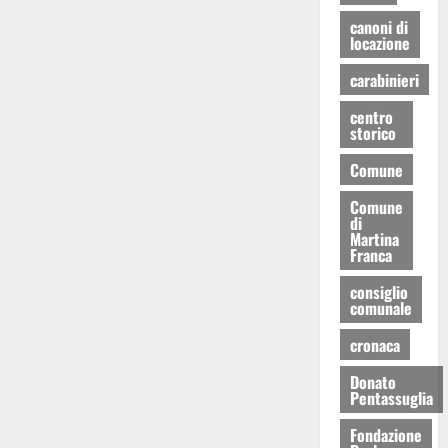
canoni di
locazione
carabinieri
centro
storico
Comune
Comune
di
Martina
Franca
consiglio
comunale
cronaca
Donato
Pentassuglia
Fondazione