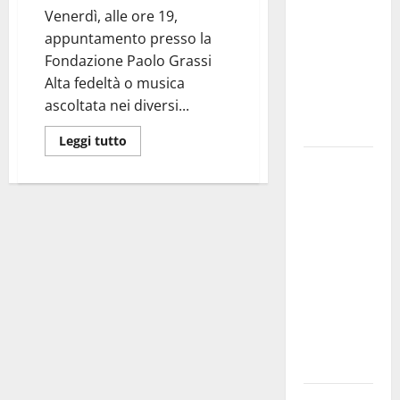
Venerdì, alle ore 19,
bando
appuntamento presso la
alloggi ERP
Fondazione Paolo Grassi
2026:
Alta fedeltà o musica
domande
ascoltata nei diversi...
dal 26
agosto
Leggi tutto
La gara
ciclistica
dei Giochi
attraversa
Martina
Franca:
ecco le
strade
interessate
e gli orari