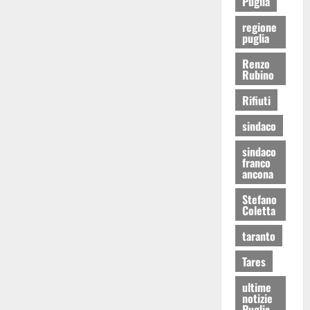
Puglia
regione
puglia
Renzo
Rubino
Rifiuti
sindaco
sindaco
franco
ancona
Stefano
Coletta
taranto
Tares
ultime
notizie
Puglia