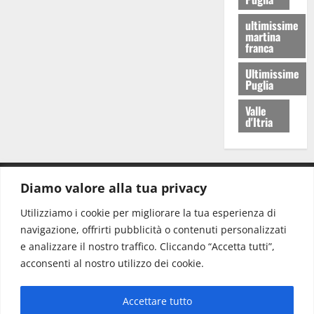
ultimissime
martina
franca
Ultimissime
Puglia
Valle
d'Itria
Diamo valore alla tua privacy
CONTATTI.
Utilizziamo i cookie per migliorare la tua esperienza di
navigazione, offrirti pubblicità o contenuti personalizzati
Redazione:
redazione@www.martinasera.it
e analizzare il nostro traffico. Cliccando “Accetta tutti”,
Direttore:
direttore@www.martinasera.it
acconsenti al nostro utilizzo dei cookie.
Info & Commerciale:
info@www.martinasera.it
Accettare tutto