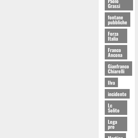
Paolo
Grassi
fontane
pubbliche
Forza
Italia
Franco
Ancona
Gianfranco
Chiarelli
Ilva
incidente
Lc
Solito
Lega
pro
Martina