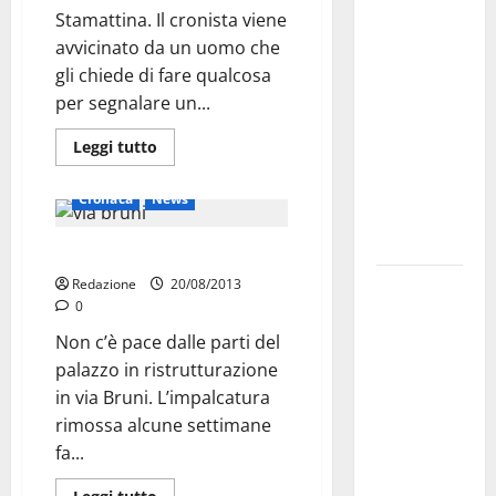
Stamattina. Il cronista viene
investe
avvicinato da un uomo che
sulle
gli chiede di fare qualcosa
famiglie: in
per segnalare un...
arrivo tre
seminari
Leggi tutto
dedicati ad
adolescenti,
Cronaca
News
genitori ed
empatia
Dopo l’impalcatura, la fogna
Aeronautica
Redazione
20/08/2013
0
Militare, al
16° Stormo
Non c’è pace dalle parti del
di Martina
palazzo in ristrutturazione
Franca
in via Bruni. L’impalcatura
consegnati
rimossa alcune settimane
i Baschi Blu
fa...
ai 15 nuovi