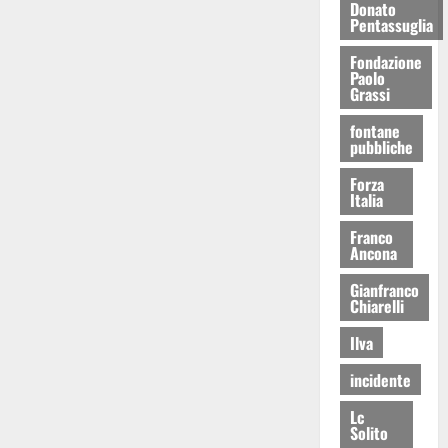
Donato
Pentassuglia
Fondazione
Paolo
Grassi
fontane
pubbliche
Forza
Italia
Franco
Ancona
Gianfranco
Chiarelli
Ilva
incidente
Lc
Solito