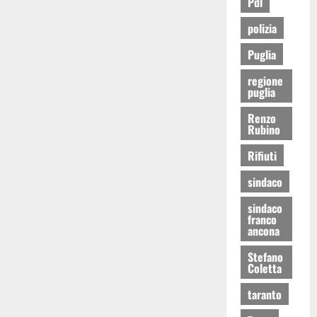
Pdl
polizia
Puglia
regione
puglia
Renzo
Rubino
Rifiuti
sindaco
sindaco
franco
ancona
Stefano
Coletta
taranto