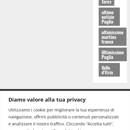
Tares
ultime
notizie
Puglia
ultimissime
martina
franca
Ultimissime
Puglia
Valle
d'Itria
Diamo valore alla tua privacy
CONTATTI.
Utilizziamo i cookie per migliorare la tua esperienza di
navigazione, offrirti pubblicità o contenuti personalizzati
Redazione:
redazione@www.martinasera.it
e analizzare il nostro traffico. Cliccando “Accetta tutti”,
Direttore:
direttore@www.martinasera.it