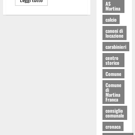
Leggi tutto
AS
Martina
calcio
canoni di
locazione
carabinieri
centro
storico
Comune
Comune
di
Martina
Franca
consiglio
comunale
cronaca