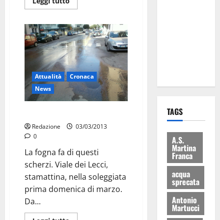
Leggi tutto
Martina
Franca: Il
sindaco non
ha fatto le
scuse alla
Lillo
Attualità
Cronaca
News
TAGS
Pioggia dal basso
Redazione
03/03/2013
0
A.S.
Martina
La fogna fa di questi
Franca
scherzi. Viale dei Lecci,
acqua
stamattina, nella soleggiata
sprecata
prima domenica di marzo.
Antonio
Da...
Martucci