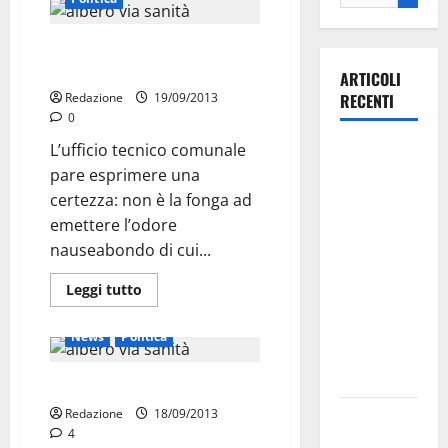
Via della Sanità maleodorante:
forse non è la fogna
ARTICOLI
Redazione
19/09/2013
RECENTI
0
L’ufficio tecnico comunale
La gara
pare esprimere una
ciclistica
certezza: non è la fonga ad
dei Giochi
emettere l’odore
attraversa
nauseabondo di cui...
Martina
Franca:
Leggi tutto
ecco le
Attualità
Cronaca
strade
News
Politica
interessate
e gli orari
Altro che mosto, questa è…
Redazione
18/09/2013
Martina
4
Franca