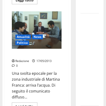
Leggi tutto
Fucilieri
dell’Aria
Martina
Franca,
Marraffa
attacca
Attualità
News
Regione e
Politica
Comune:
“Nuovi
Arriva l’acqua
medici solo
Redazione
17/05/2013
a
0
novembre.
Una svolta epocale per la
Faremo
zona industriale di Martina
accesso agli
Franca: arriva l’acqua. Di
atti su Tari,
seguito il comunicato
rifiuti e
diffuso...
bilancio”