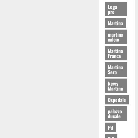
Lega
pro
Martina
martina
calcio
Martina
Franca
Martina
Sera
News
Martina
Ospedale
palazzo
ducale
Pd