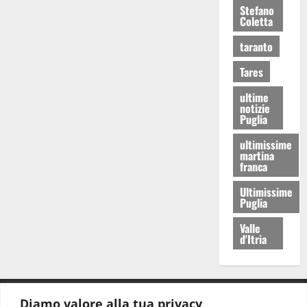
Stefano
Coletta
taranto
Tares
ultime
notizie
Puglia
ultimissime
martina
franca
Ultimissime
Puglia
Valle
d'Itria
Diamo valore alla tua privacy