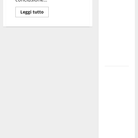
dei Giochi
Leggi tutto
attraversa
Martina
Franca:
ecco le
strade
interessate
e gli orari
Martina
Franca
investe
sulle
famiglie: in
arrivo tre
seminari
dedicati ad
adolescenti,