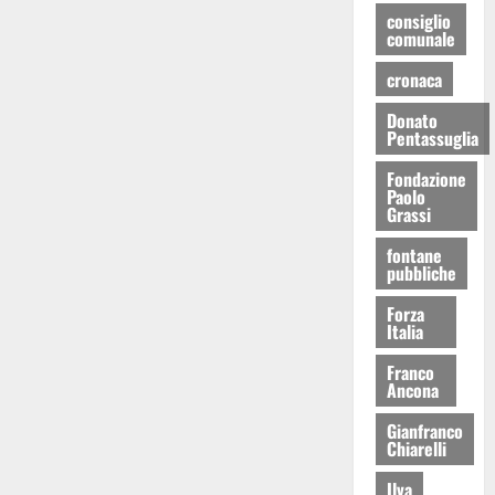
consiglio
comunale
cronaca
Donato
Pentassuglia
Fondazione
Paolo
Grassi
fontane
pubbliche
Forza
Italia
Franco
Ancona
Gianfranco
Chiarelli
Ilva