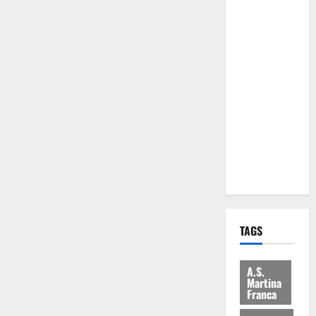
Comune:
“Nuovi
medici solo
a
novembre.
Faremo
accesso agli
atti su Tari,
rifiuti e
bilancio”
TAGS
A.S.
Martina
Franca