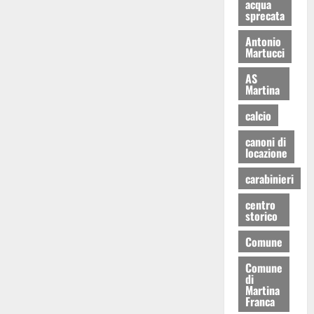
acqua
sprecata
Antonio
Martucci
AS
Martina
calcio
canoni di
locazione
carabinieri
centro
storico
Comune
Comune
di
Martina
Franca