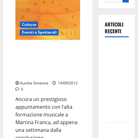
ARTICOLI
Cultura
RECENTI
Eventi e Spettacoli
Il Comune
Una MasterClass di Flauto e
di Martina
Musica da Camera in
programma tra il 17 e il 19
Franca
settembre alla Fondazione
pubblica il
Paolo Grassi.
bando
Aurelia Simeone
14/09/2012
alloggi ERP
0
2026:
Ancora un prestigioso
domande
appuntamento con l’alta
dal 26
formazione musicale a
agosto
Martina Franca, ad appena
La gara
una settimana dalla
ciclistica
conclusione...