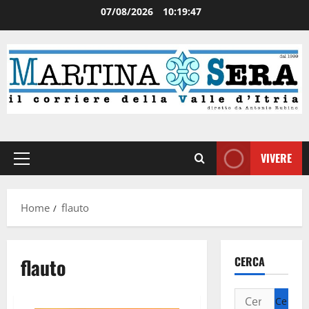
07/08/2026
10:19:48
VIVERE
Home
flauto
flauto
CERCA