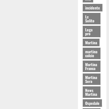
incidente
Lc
Solito
Lega
pro
Martina
martina
calcio
Martina
Franca
Martina
Sera
News
Martina
Ospedale