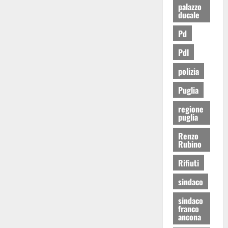
palazzo
ducale
Pd
Pdl
polizia
Puglia
regione
puglia
Renzo
Rubino
Rifiuti
sindaco
sindaco
franco
ancona