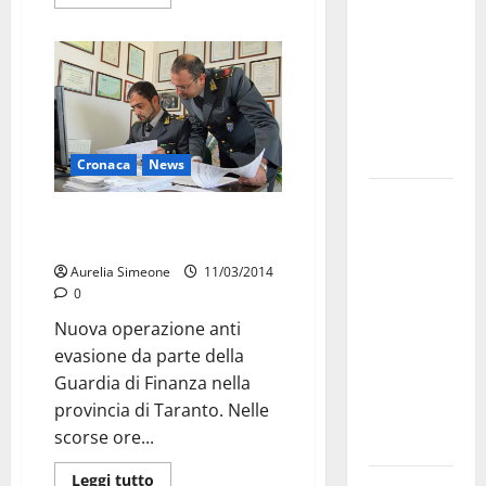
bando
alloggi ERP
2026:
domande
dal 26
agosto
Cronaca
News
La gara
Evasione fiscale per 2,9 mln di
ciclistica
euro a S.Giorgio Jonico
dei Giochi
Aurelia Simeone
11/03/2014
attraversa
0
Martina
Nuova operazione anti
Franca:
evasione da parte della
ecco le
Guardia di Finanza nella
strade
provincia di Taranto. Nelle
interessate
scorse ore...
e gli orari
Leggi tutto