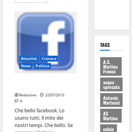
ai 15 nuovi
Fucilieri
dell’Aria
TAGS
Attualità
Cronaca
A.S.
Martina
News
Politica
Franca
Fisco: facebook paga poco più di
acqua
sprecata
100 mila euro
Redazione
22/07/2013
Antonio
4
Martucci
Che bello facebook. Lo
AS
usano tutti. Il mito dei
Martina
nostri tempi. Che bello. Se
calcio