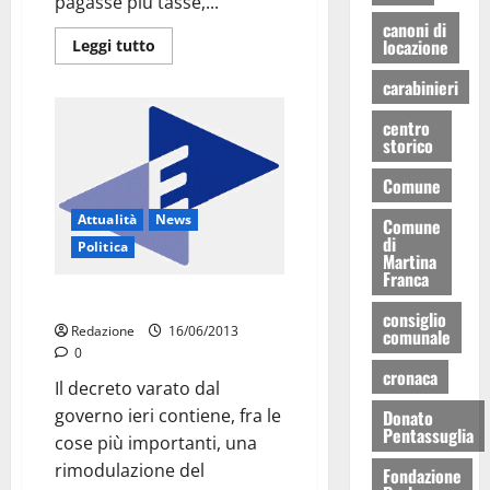
pagasse più tasse,...
canoni di
locazione
Leggi tutto
carabinieri
centro
storico
Comune
Attualità
News
Comune
di
Politica
Martina
Franca
Cosa cambia con Equitalia
consiglio
Redazione
16/06/2013
comunale
0
cronaca
Il decreto varato dal
governo ieri contiene, fra le
Donato
Pentassuglia
cose più importanti, una
rimodulazione del
Fondazione