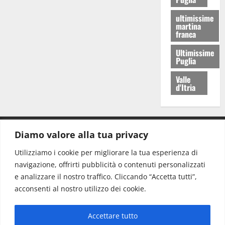
ultimissime
martina
franca
Ultimissime
Puglia
Valle
d'Itria
Diamo valore alla tua privacy
CONTATTI.
Utilizziamo i cookie per migliorare la tua esperienza di
navigazione, offrirti pubblicità o contenuti personalizzati
Redazione:
redazione@www.martinasera.it
e analizzare il nostro traffico. Cliccando “Accetta tutti”,
Direttore:
direttore@www.martinasera.it
acconsenti al nostro utilizzo dei cookie.
Info & Commerciale:
info@www.martinasera.it
Accettare tutto