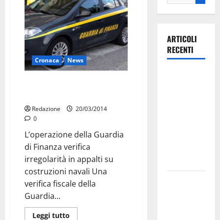
ARTICOLI
RECENTI
Cronaca
News
Ospedale di
Manduria, sottratti al fisco 700
Martina
mila euro
Franca,
Redazione
20/03/2014
Forza Italia
0
annuncia la
L’operazione della Guardia
protesta:
di Finanza verifica
sit-in lunedì
irregolarità in appalti su
10 agosto
costruzioni navali Una
Il Comune
verifica fiscale della
di Martina
Guardia...
Franca
Leggi tutto
pubblica il