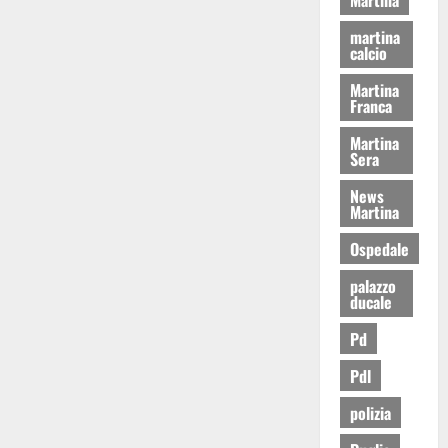
martina
calcio
Martina
Franca
Martina
Sera
News
Martina
Ospedale
palazzo
ducale
Pd
Pdl
polizia