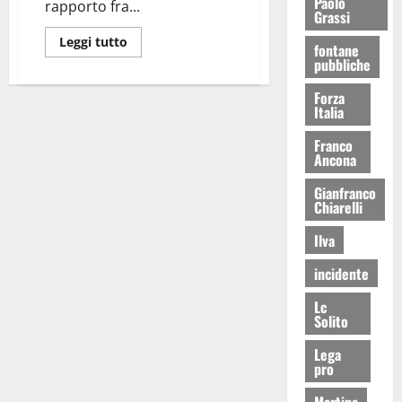
Paolo
rapporto fra...
Grassi
Leggi tutto
fontane
pubbliche
Forza
Italia
Franco
Ancona
Gianfranco
Chiarelli
Ilva
incidente
Lc
Solito
Lega
pro
Martina