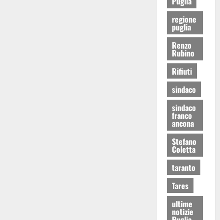
Puglia
regione
puglia
Renzo
Rubino
Rifiuti
sindaco
sindaco
franco
ancona
Stefano
Coletta
taranto
Tares
ultime
notizie
Puglia