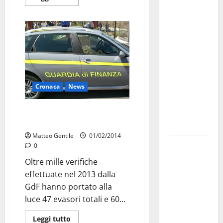
Martina
Franca
investe
sulle
famiglie: in
arrivo tre
seminari
dedicati ad
Cronaca
News
adolescenti,
Taranto, sottratti al fisco oltre
genitori ed
100 milioni
empatia
Matteo Gentile
01/02/2014
Aeronautica
0
Militare, al
Oltre mille verifiche
16° Stormo
effettuate nel 2013 dalla
di Martina
GdF hanno portato alla
Franca
luce 47 evasori totali e 60...
consegnati
i Baschi Blu
Leggi tutto