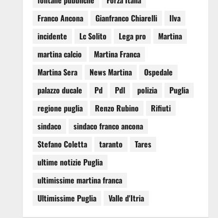
fontane pubbliche
Forza Italia
Franco Ancona
Gianfranco Chiarelli
Ilva
incidente
Lc Solito
Lega pro
Martina
martina calcio
Martina Franca
Martina Sera
News Martina
Ospedale
palazzo ducale
Pd
Pdl
polizia
Puglia
regione puglia
Renzo Rubino
Rifiuti
sindaco
sindaco franco ancona
Stefano Coletta
taranto
Tares
ultime notizie Puglia
ultimissime martina franca
Ultimissime Puglia
Valle d'Itria