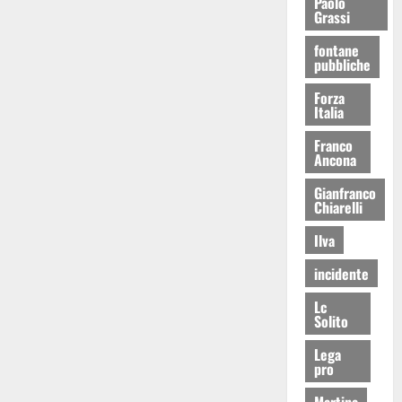
Paolo
Grassi
fontane
pubbliche
Forza
Italia
Franco
Ancona
Gianfranco
Chiarelli
Ilva
incidente
Lc
Solito
Lega
pro
Martina