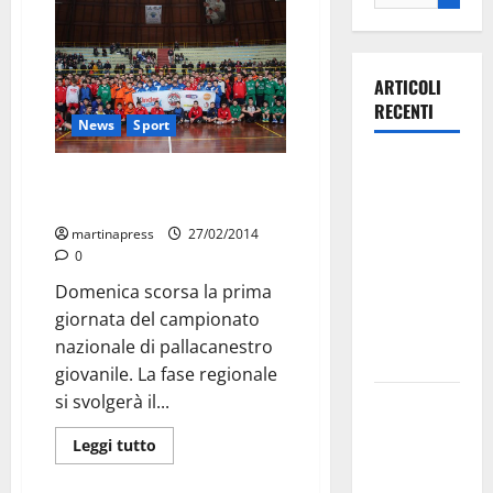
ARTICOLI
RECENTI
News
Sport
Ospedale di
“Join the game”. Tre squadre
Martina
martinesi qualificate
Franca,
martinapress
27/02/2014
Forza Italia
0
annuncia la
Domenica scorsa la prima
protesta:
giornata del campionato
sit-in lunedì
nazionale di pallacanestro
10 agosto
giovanile. La fase regionale
si svolgerà il...
Il Comune
di Martina
Leggi tutto
Franca
pubblica il