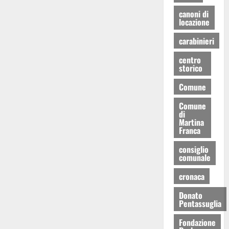
canoni di
locazione
carabinieri
centro
storico
Comune
Comune
di
Martina
Franca
consiglio
comunale
cronaca
Donato
Pentassuglia
Fondazione