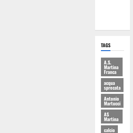
ai 15 nuovi
Fucilieri
dell’Aria
TAGS
A.S.
Martina
Franca
acqua
sprecata
Antonio
Martucci
AS
Martina
calcio