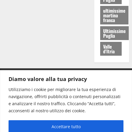
ultimissime
martina
franca
Ultimissime
Puglia
Valle
d'Itria
Diamo valore alla tua privacy
CONTATTI.
Utilizziamo i cookie per migliorare la tua esperienza di
navigazione, offrirti pubblicità o contenuti personalizzati
Redazione:
redazione@www.martinasera.it
e analizzare il nostro traffico. Cliccando “Accetta tutti”,
Direttore:
direttore@www.martinasera.it
acconsenti al nostro utilizzo dei cookie.
Info & Commerciale:
info@www.martinasera.it
Accettare tutto