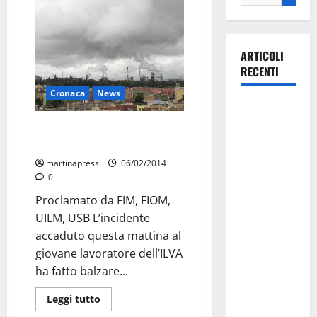
ARTICOLI
RECENTI
Cronaca
News
Ospedale di
Martina
Incidente all’ILVA, domani
Franca,
sciopero ultime quattro ore
Forza Italia
martinapress
06/02/2014
annuncia la
0
protesta:
Proclamato da FIM, FIOM,
sit-in lunedì
UILM, USB L’incidente
10 agosto
accaduto questa mattina al
giovane lavoratore dell’ILVA
Il Comune
ha fatto balzare...
di Martina
Franca
Leggi tutto
pubblica il