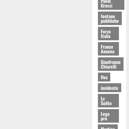
Paolo
Grassi
fontane
pubbliche
Forza
Italia
Franco
Ancona
Gianfranco
Chiarelli
Ilva
incidente
Lc
Solito
Lega
pro
Martina