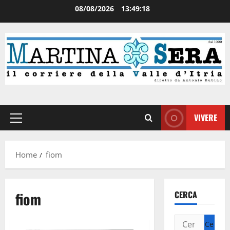
08/08/2026
13:49:18
VIVERE
Home
fiom
fiom
CERCA