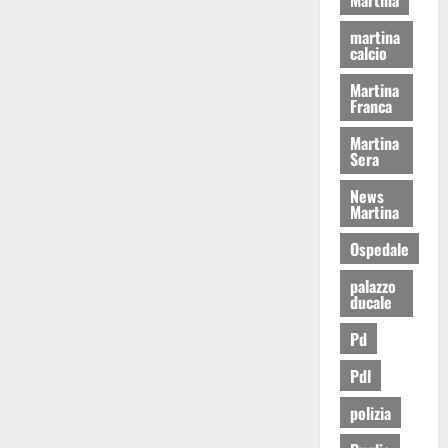
martina
calcio
Martina
Franca
Martina
Sera
News
Martina
Ospedale
palazzo
ducale
Pd
Pdl
polizia