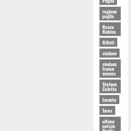
Puglia
regione
puglia
Renzo
Rubino
Rifiuti
sindaco
sindaco
franco
ancona
Stefano
Coletta
taranto
Tares
ultime
notizie
Puglia