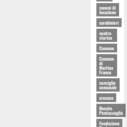
canoni di
locazione
carabinieri
centro
storico
Comune
Comune
di
Martina
Franca
consiglio
comunale
cronaca
Donato
Pentassuglia
Fondazione