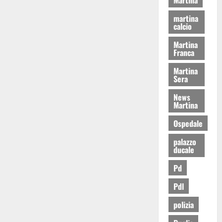
martina
calcio
Martina
Franca
Martina
Sera
News
Martina
Ospedale
palazzo
ducale
Pd
Pdl
polizia