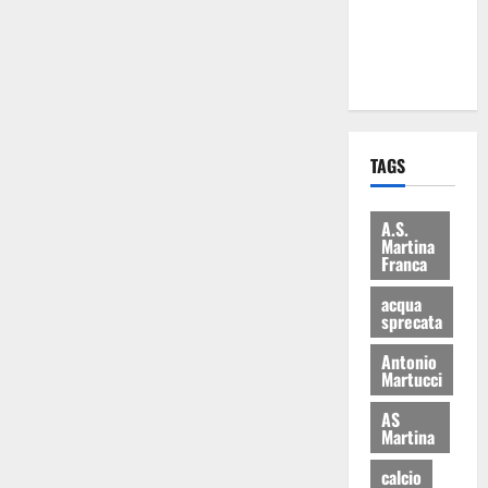
ai 15 nuovi
Fucilieri
dell’Aria
TAGS
A.S.
Martina
Franca
acqua
sprecata
Antonio
Martucci
AS
Martina
calcio