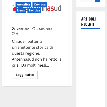
Attualità
Cronaca
News
Politica
ARTICOLI
Antennasud, the end
RECENTI
Redazione
25/06/2013
0
Ospedale di
Chiude i battenti
Martina
un’emittente storica di
Franca,
questa regione.
Forza Italia
Antennasud non ha retto la
annuncia la
crisi. Da molti mesi...
protesta:
sit-in lunedì
Leggi tutto
10 agosto
Il Comune
di Martina
Franca
pubblica il