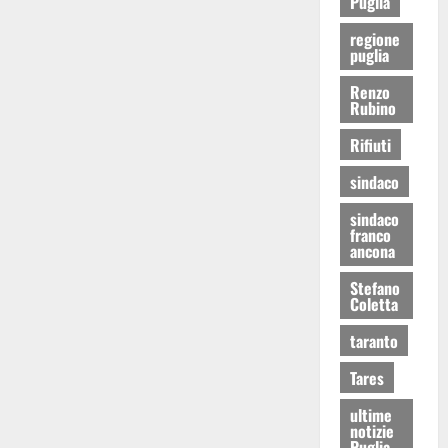
Puglia
regione
puglia
Renzo
Rubino
Rifiuti
sindaco
sindaco
franco
ancona
Stefano
Coletta
taranto
Tares
ultime
notizie
Puglia