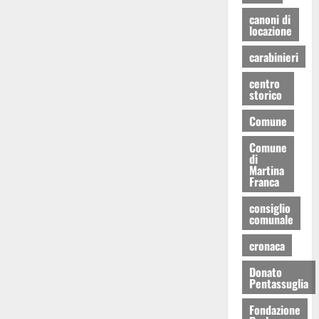
canoni di
locazione
carabinieri
centro
storico
Comune
Comune
di
Martina
Franca
consiglio
comunale
cronaca
Donato
Pentassuglia
Fondazione