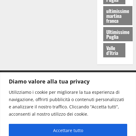
ultimissime
martina
franca
Ultimissime
Puglia
Valle
d'Itria
Diamo valore alla tua privacy
CONTATTI.
Utilizziamo i cookie per migliorare la tua esperienza di
navigazione, offrirti pubblicità o contenuti personalizzati
Redazione:
redazione@www.martinasera.it
e analizzare il nostro traffico. Cliccando “Accetta tutti”,
Direttore:
direttore@www.martinasera.it
acconsenti al nostro utilizzo dei cookie.
Info & Commerciale:
info@www.martinasera.it
Accettare tutto