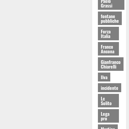
Paolo
Grassi
fontane
pubbliche
Forza
Italia
Franco
Ancona
Gianfranco
Chiarelli
Ilva
incidente
Lc
Solito
Lega
pro
Martina