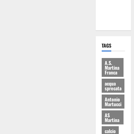
ai 15 nuovi
Fucilieri
dell’Aria
TAGS
A.S.
Martina
Franca
acqua
sprecata
Antonio
Martucci
AS
Martina
calcio