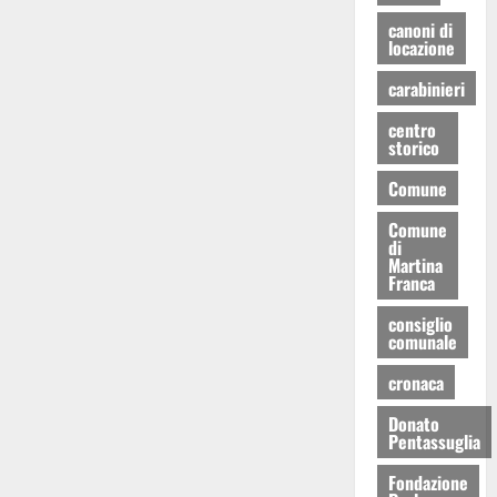
canoni di
locazione
carabinieri
centro
storico
Comune
Comune
di
Martina
Franca
consiglio
comunale
cronaca
Donato
Pentassuglia
Fondazione