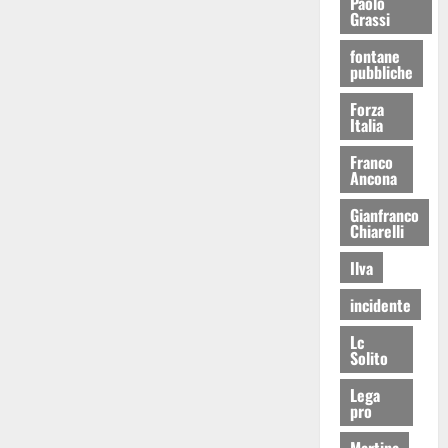
Paolo
Grassi
fontane
pubbliche
Forza
Italia
Franco
Ancona
Gianfranco
Chiarelli
Ilva
incidente
Lc
Solito
Lega
pro
Martina