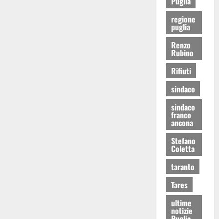
Puglia
regione
puglia
Renzo
Rubino
Rifiuti
sindaco
sindaco
franco
ancona
Stefano
Coletta
taranto
Tares
ultime
notizie
Puglia