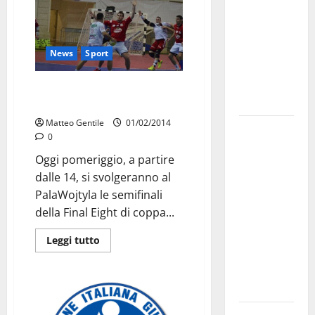
bando
alloggi ERP
2026:
News
Sport
domande
dal 26
Il Fasano in semifinale al
agosto
PalaWojtyla
Matteo Gentile
01/02/2014
La gara
0
ciclistica
Oggi pomeriggio, a partire
dei Giochi
dalle 14, si svolgeranno al
attraversa
PalaWojtyla le semifinali
Martina
della Final Eight di coppa...
Franca:
ecco le
Leggi tutto
strade
interessate
e gli orari