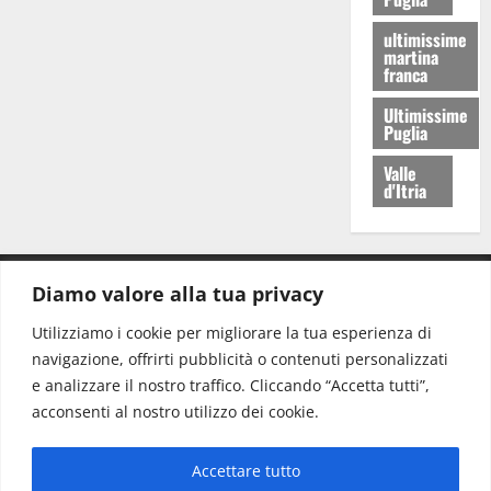
ultimissime
martina
franca
Ultimissime
Puglia
Valle
d'Itria
Diamo valore alla tua privacy
CONTATTI.
Utilizziamo i cookie per migliorare la tua esperienza di
navigazione, offrirti pubblicità o contenuti personalizzati
Redazione:
redazione@www.martinasera.it
e analizzare il nostro traffico. Cliccando “Accetta tutti”,
Direttore:
direttore@www.martinasera.it
acconsenti al nostro utilizzo dei cookie.
Info & Commerciale:
info@www.martinasera.it
Accettare tutto