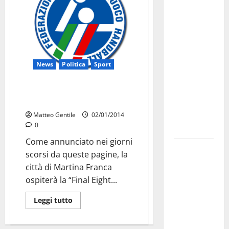
Martina
Franca
investe
sulle
famiglie: in
arrivo tre
News
Politica
Sport
seminari
dedicati ad
Soddisfazione per la Final Eight
di Pallamano
adolescenti,
genitori ed
Matteo Gentile
02/01/2014
0
empatia
Come annunciato nei giorni
Aeronautica
scorsi da queste pagine, la
Militare, al
città di Martina Franca
16° Stormo
ospiterà la “Final Eight...
di Martina
Franca
Leggi tutto
consegnati
i Baschi Blu