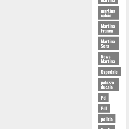
martina
calcio
Martina
Franca
Martina
Sera
News
Martina
Ospedale
palazzo
ducale
Pd
Pdl
polizia