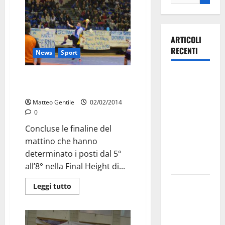
ARTICOLI
RECENTI
News
Sport
Ospedale di
Coppa Italia: le posizioni dal 5°
Martina
all’8°
Franca,
Matteo Gentile
02/02/2014
0
Forza Italia
annuncia la
Concluse le finaline del
protesta:
mattino che hanno
sit-in lunedì
determinato i posti dal 5°
10 agosto
all’8° nella Final Height di...
Il Comune
Leggi tutto
di Martina
Franca
pubblica il