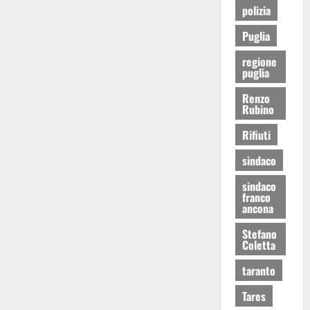
polizia
Puglia
regione
puglia
Renzo
Rubino
Rifiuti
sindaco
sindaco
franco
ancona
Stefano
Coletta
taranto
Tares