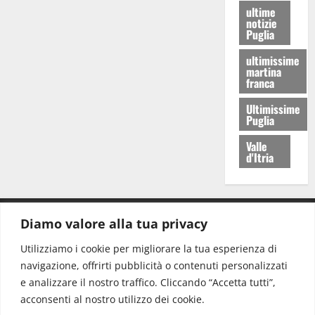
ultime
notizie
Puglia
ultimissime
martina
franca
Ultimissime
Puglia
Valle
d'Itria
Diamo valore alla tua privacy
CONTATTI.
Utilizziamo i cookie per migliorare la tua esperienza di
navigazione, offrirti pubblicità o contenuti personalizzati
Redazione:
redazione@www.martinasera.it
e analizzare il nostro traffico. Cliccando “Accetta tutti”,
Direttore:
direttore@www.martinasera.it
acconsenti al nostro utilizzo dei cookie.
Info & Commerciale:
info@www.martinasera.it