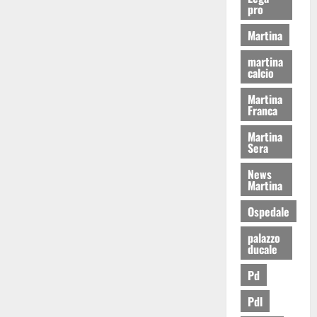
pro
Martina
martina
calcio
Martina
Franca
Martina
Sera
News
Martina
Ospedale
palazzo
ducale
Pd
Pdl