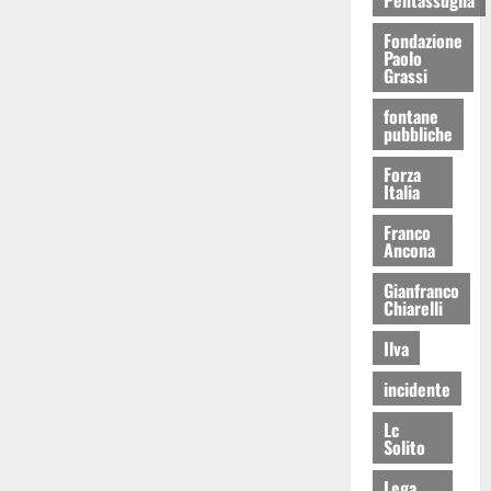
Fondazione
Paolo
Grassi
fontane
pubbliche
Forza
Italia
Franco
Ancona
Gianfranco
Chiarelli
Ilva
incidente
Lc
Solito
Lega