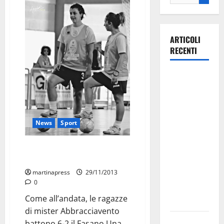
ARTICOLI
RECENTI
Martina
Franca
investe
sulle
News
Sport
famiglie: in
arrivo tre
Anche lo Stone Five a Turi per la
seminari
Final Four
dedicati ad
martinapress
29/11/2013
adolescenti,
0
genitori ed
Come all’andata, le ragazze
empatia
di mister Abbracciavento
Aeronautica
battono 6-2 il Fasano Una