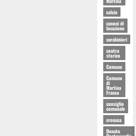
Martina
calcio
canoni di
locazione
carabinieri
centro
storico
Comune
Comune
di
Martina
Franca
consiglio
comunale
cronaca
Donato
Pentassuglia