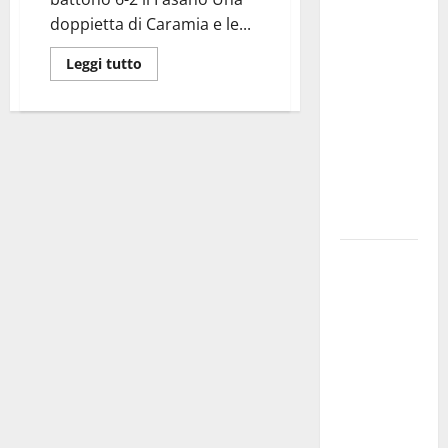
Militare, al
doppietta di Caramia e le...
16° Stormo
Leggi tutto
di Martina
Franca
consegnati
i Baschi Blu
ai 15 nuovi
Fucilieri
dell’Aria
Martina
Franca,
Marraffa
attacca
Regione e
Comune:
“Nuovi
medici solo