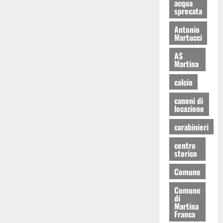
acqua
sprecata
Antonio
Martucci
AS
Martina
calcio
canoni di
locazione
carabinieri
centro
storico
Comune
Comune
di
Martina
Franca