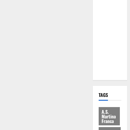
Comune:
“Nuovi
medici solo
a
novembre.
Faremo
accesso agli
atti su Tari,
rifiuti e
bilancio”
TAGS
A.S.
Martina
Franca