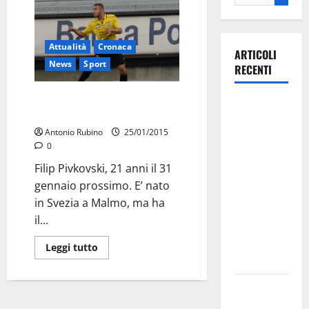
Attualità
Cronaca
ARTICOLI
News
Sport
RECENTI
Un nazionale macedone al
Il Comune
Martina
di Martina
Antonio Rubino
25/01/2015
Franca
0
pubblica il
Filip Pivkovski, 21 anni il 31
bando
gennaio prossimo. E’ nato
alloggi ERP
in Svezia a Malmo, ma ha
2026:
il...
domande
dal 26
Leggi tutto
agosto
La gara
ciclistica