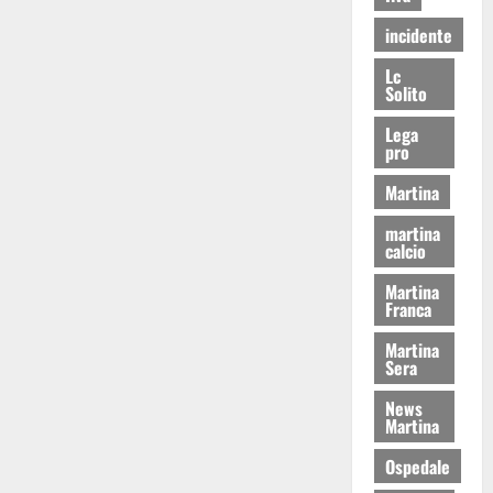
incidente
Lc
Solito
Lega
pro
Martina
martina
calcio
Martina
Franca
Martina
Sera
News
Martina
Ospedale