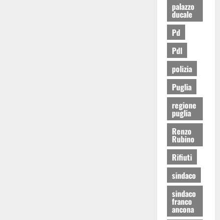
palazzo
ducale
Pd
Pdl
polizia
Puglia
regione
puglia
Renzo
Rubino
Rifiuti
sindaco
sindaco
franco
ancona