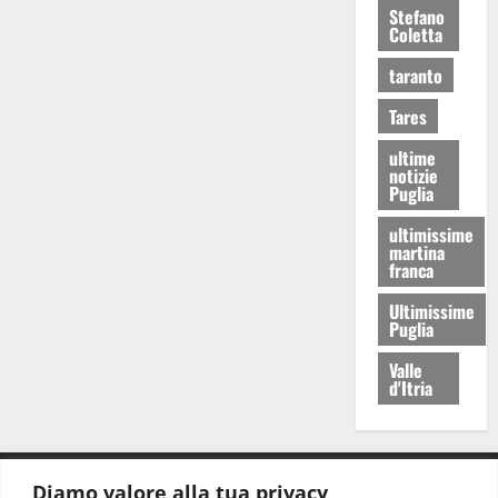
Stefano
Coletta
taranto
Tares
ultime
notizie
Puglia
ultimissime
martina
franca
Ultimissime
Puglia
Valle
d'Itria
Diamo valore alla tua privacy