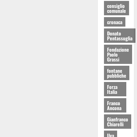
consiglio
comunale
cronaca
Donato
Pentassuglia
Fondazione
Paolo
Grassi
fontane
pubbliche
Forza
Italia
Franco
Ancona
Gianfranco
Chiarelli
Ilva