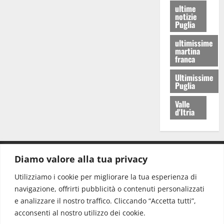
ultime
notizie
Puglia
ultimissime
martina
franca
Ultimissime
Puglia
Valle
d'Itria
Diamo valore alla tua privacy
CONTATTI.
Utilizziamo i cookie per migliorare la tua esperienza di
navigazione, offrirti pubblicità o contenuti personalizzati
Redazione:
redazione@www.martinasera.it
e analizzare il nostro traffico. Cliccando “Accetta tutti”,
Direttore:
direttore@www.martinasera.it
acconsenti al nostro utilizzo dei cookie.
Info & Commerciale:
info@www.martinasera.it