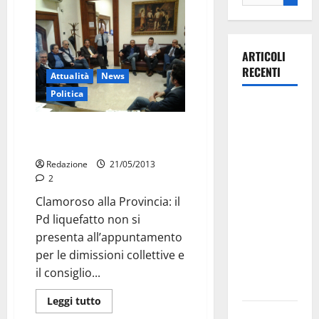
ARTICOLI
RECENTI
Attualità
News
Politica
Martina
Franca
Provincia, altra figuraccia: non
investe
si scioglie
sulle
Redazione
21/05/2013
famiglie: in
2
arrivo tre
Clamoroso alla Provincia: il
seminari
Pd liquefatto non si
dedicati ad
presenta all’appuntamento
adolescenti,
per le dimissioni collettive e
genitori ed
il consiglio...
empatia
Leggi tutto
Aeronautica