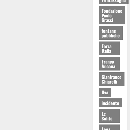
Fondazione
Paolo
Grassi
fontane
pubbliche
Forza
Italia
Franco
Ancona
Gianfranco
Chiarelli
Ilva
incidente
Lc
Solito
Lega