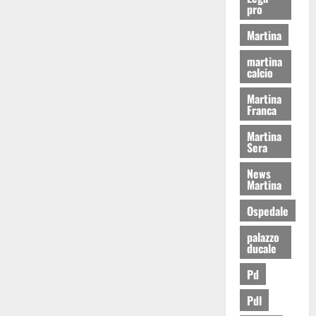
pro
Martina
martina
calcio
Martina
Franca
Martina
Sera
News
Martina
Ospedale
palazzo
ducale
Pd
Pdl