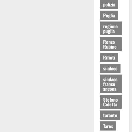
polizia
Puglia
regione
puglia
Renzo
Rubino
Rifiuti
sindaco
sindaco
franco
ancona
Stefano
Coletta
taranto
Tares