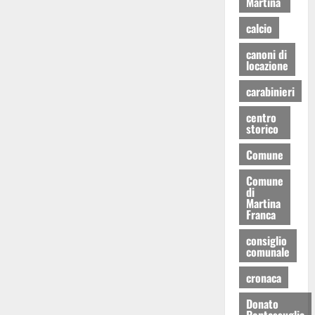
Martina
calcio
canoni di
locazione
carabinieri
centro
storico
Comune
Comune
di
Martina
Franca
consiglio
comunale
cronaca
Donato
Pentassuglia