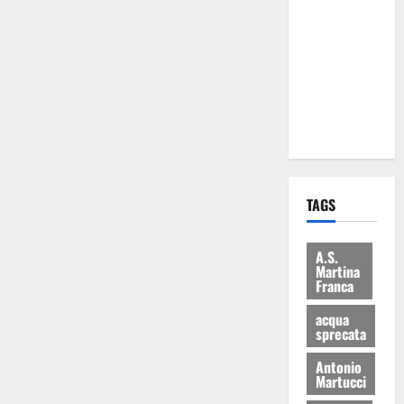
Martina
Franca: Il
sindaco non
ha fatto le
scuse alla
Lillo
TAGS
A.S.
Martina
Franca
acqua
sprecata
Antonio
Martucci