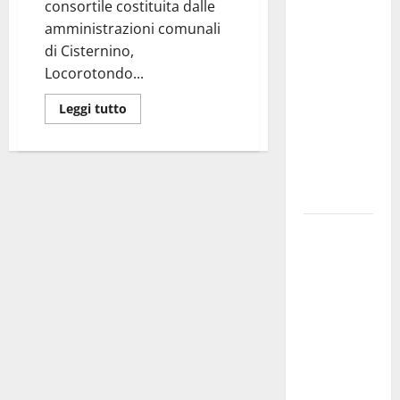
consortile costituita dalle
investe
amministrazioni comunali
sulle
di Cisternino,
famiglie: in
Locorotondo...
arrivo tre
seminari
Leggi tutto
dedicati ad
adolescenti,
genitori ed
empatia
Aeronautica
Militare, al
16° Stormo
di Martina
Franca
consegnati
i Baschi Blu
ai 15 nuovi