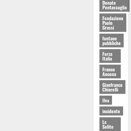
Donato
Pentassuglia
Fondazione
Paolo
Grassi
fontane
pubbliche
Forza
Italia
Franco
Ancona
Gianfranco
Chiarelli
Ilva
incidente
Lc
Solito