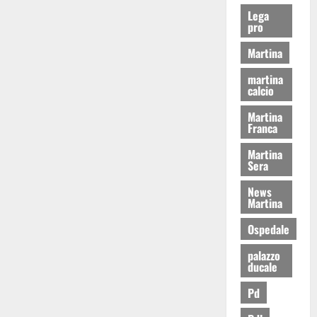
Lega
pro
Martina
martina
calcio
Martina
Franca
Martina
Sera
News
Martina
Ospedale
palazzo
ducale
Pd