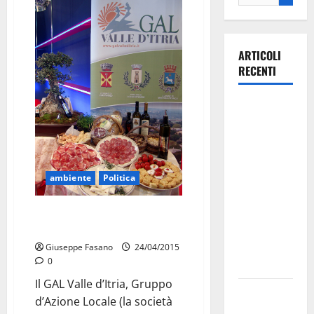
ARTICOLI
RECENTI
La gara
ciclistica
dei Giochi
attraversa
Martina
ambiente
Politica
Franca:
ecco le
Il GAL Valle D’Itria presente alla
Fiera dell’Olivo
strade
interessate
Giuseppe Fasano
24/04/2015
0
e gli orari
Il GAL Valle d’Itria, Gruppo
Martina
d’Azione Locale (la società
Franca