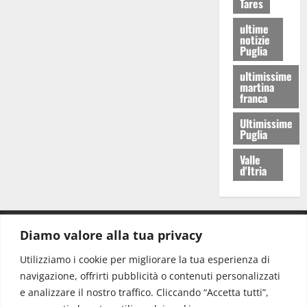
Tares
ultime
notizie
Puglia
ultimissime
martina
franca
Ultimissime
Puglia
Valle
d'Itria
Diamo valore alla tua privacy
CONTATTI.
Utilizziamo i cookie per migliorare la tua esperienza di
navigazione, offrirti pubblicità o contenuti personalizzati
Redazione:
redazione@www.martinasera.it
e analizzare il nostro traffico. Cliccando “Accetta tutti”,
Direttore:
direttore@www.martinasera.it