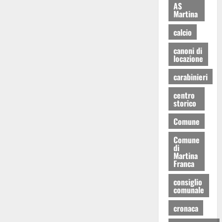
AS
Martina
calcio
canoni di
locazione
carabinieri
centro
storico
Comune
Comune
di
Martina
Franca
consiglio
comunale
cronaca