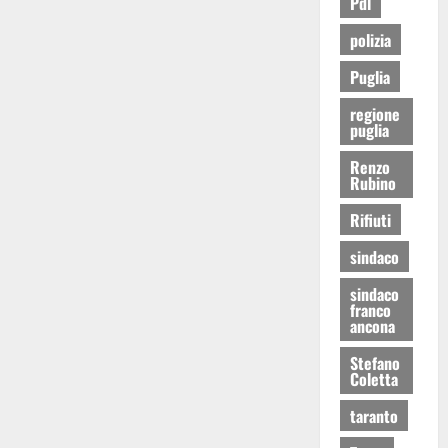
Pdl
polizia
Puglia
regione
puglia
Renzo
Rubino
Rifiuti
sindaco
sindaco
franco
ancona
Stefano
Coletta
taranto