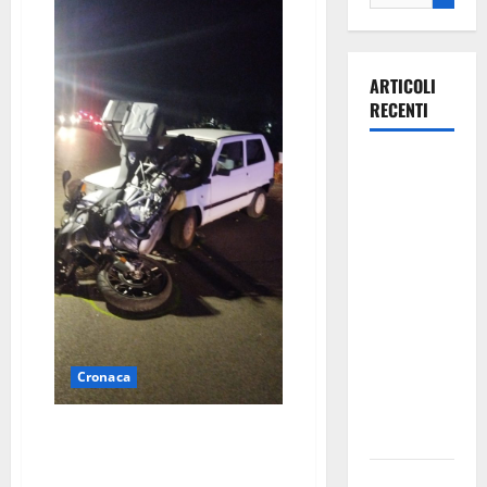
ARTICOLI
RECENTI
Martina
Franca
investe
sulle
famiglie: in
arrivo tre
seminari
dedicati ad
Cronaca
adolescenti,
genitori ed
Incidente stradale sulla Martina
empatia
Massafra: scontro tra moto e
Panda
Aeronautica