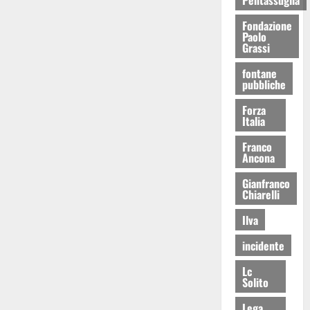
Fondazione
Paolo
Grassi
fontane
pubbliche
Forza
Italia
Franco
Ancona
Gianfranco
Chiarelli
Ilva
incidente
Lc
Solito
Lega