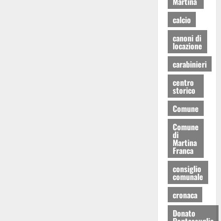
Martina
calcio
canoni di
locazione
carabinieri
centro
storico
Comune
Comune
di
Martina
Franca
consiglio
comunale
cronaca
Donato
Pentassuglia