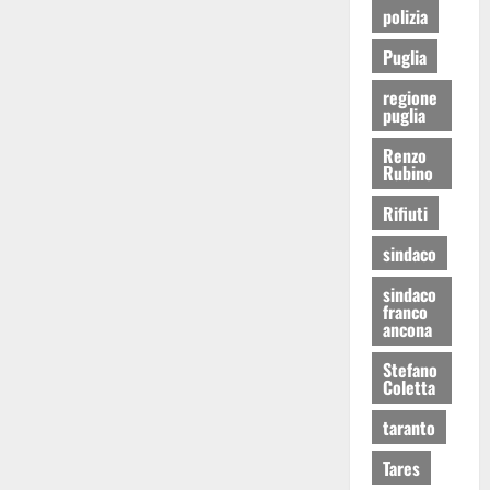
polizia
Puglia
regione
puglia
Renzo
Rubino
Rifiuti
sindaco
sindaco
franco
ancona
Stefano
Coletta
taranto
Tares