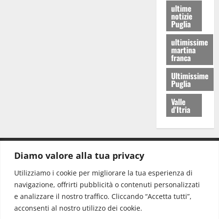
ultime
notizie
Puglia
ultimissime
martina
franca
Ultimissime
Puglia
Valle
d'Itria
Diamo valore alla tua privacy
CONTATTI.
Utilizziamo i cookie per migliorare la tua esperienza di
navigazione, offrirti pubblicità o contenuti personalizzati
Redazione:
redazione@www.martinasera.it
e analizzare il nostro traffico. Cliccando “Accetta tutti”,
Direttore:
direttore@www.martinasera.it
acconsenti al nostro utilizzo dei cookie.
Info & Commerciale:
info@www.martinasera.it