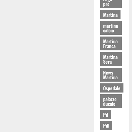
pro
Martina
martina
calcio
Martina
Franca
Martina
Sera
News
Martina
Ospedale
palazzo
ducale
Pd
Pdl