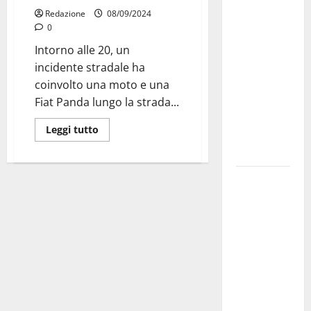
Militare, al
Redazione
08/09/2024
0
16° Stormo
di Martina
Intorno alle 20, un
Franca
incidente stradale ha
consegnati
coinvolto una moto e una
i Baschi Blu
Fiat Panda lungo la strada...
ai 15 nuovi
Leggi tutto
Fucilieri
dell’Aria
Martina
Franca,
Marraffa
attacca
Regione e
Comune:
“Nuovi
medici solo