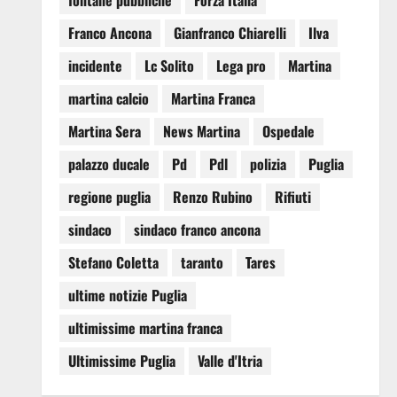
fontane pubbliche
Forza Italia
Franco Ancona
Gianfranco Chiarelli
Ilva
incidente
Lc Solito
Lega pro
Martina
martina calcio
Martina Franca
Martina Sera
News Martina
Ospedale
palazzo ducale
Pd
Pdl
polizia
Puglia
regione puglia
Renzo Rubino
Rifiuti
sindaco
sindaco franco ancona
Stefano Coletta
taranto
Tares
ultime notizie Puglia
ultimissime martina franca
Ultimissime Puglia
Valle d'Itria