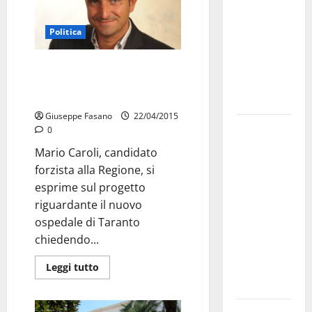
bando
alloggi ERP
Politica
2026:
domande
Mario Caroli (FI): troppi i 4
milioni di euro per il nuovo
dal 26
ospedale di Taranto
agosto
Giuseppe Fasano
22/04/2015
La gara
0
ciclistica
Mario Caroli, candidato
dei Giochi
forzista alla Regione, si
attraversa
esprime sul progetto
Martina
riguardante il nuovo
Franca:
ospedale di Taranto
ecco le
chiedendo...
strade
interessate
Leggi tutto
e gli orari