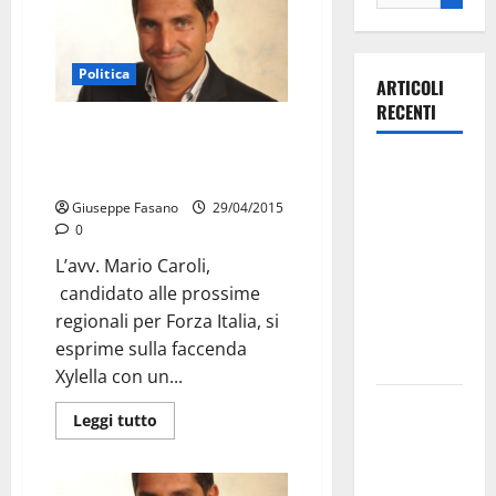
Politica
ARTICOLI
RECENTI
Caroli (FI): “Non si affronta
l’emergenza Xylella rinviando il
Ospedale di
Consiglio”
Martina
Giuseppe Fasano
29/04/2015
Franca,
0
Forza Italia
L’avv. Mario Caroli,
annuncia la
candidato alle prossime
protesta:
regionali per Forza Italia, si
sit-in lunedì
esprime sulla faccenda
10 agosto
Xylella con un...
Il Comune
Leggi tutto
di Martina
Franca
pubblica il