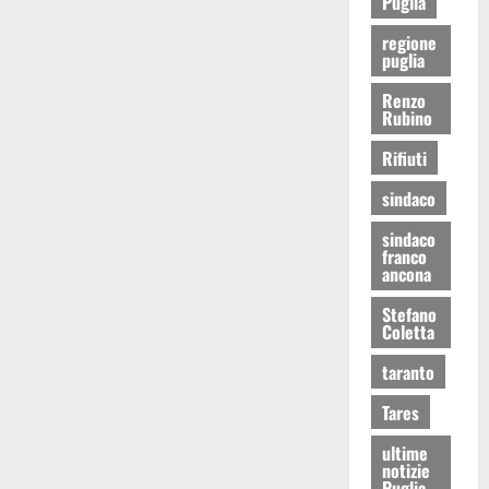
Puglia
regione
puglia
Renzo
Rubino
Rifiuti
sindaco
sindaco
franco
ancona
Stefano
Coletta
taranto
Tares
ultime
notizie
Puglia