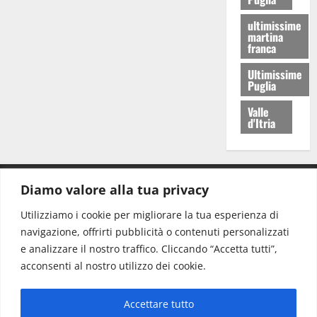
ultimissime
martina
franca
Ultimissime
Puglia
Valle
d'Itria
Diamo valore alla tua privacy
CONTATTI.
Utilizziamo i cookie per migliorare la tua esperienza di
navigazione, offrirti pubblicità o contenuti personalizzati
Redazione:
redazione@www.martinasera.it
e analizzare il nostro traffico. Cliccando “Accetta tutti”,
Direttore:
direttore@www.martinasera.it
acconsenti al nostro utilizzo dei cookie.
Info & Commerciale:
info@www.martinasera.it
Accettare tutto