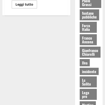
Paolo
Grassi
Leggi tutto
fontane
pubbliche
Forza
Italia
Franco
Ancona
Gianfranco
Chiarelli
Ilva
incidente
Lc
Solito
Lega
pro
Martina