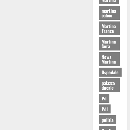
martina
calcio
Martina
Franca
Martina
Sera
News
Martina
Ospedale
palazzo
ducale
Pd
Pdl
polizia