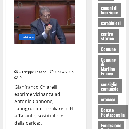
canoni di
locazione
carabinieri
centro
Politica
storico
Comune
Solidarietà dell’On. Chiarelli per
la sostituzione del capogruppo
Comune
di
FI a Taranto
Martina
Giuseppe Fasano
03/04/2015
Franca
0
consiglio
Gianfranco Chiarelli
comunale
esprime vicinanza ad
cronaca
Antonio Cannone,
capogruppo consiliare di FI
Donato
Pentassuglia
a Taranto, sostituito ieri
dalla carica: ...
Fondazione