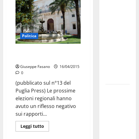
Martina
Franca
investe
sulle
famiglie: in
Politica
arrivo tre
seminari
Tra coordinamenti e alleanze
dedicati ad
incomprensibili
adolescenti,
Giuseppe Fasano
16/04/2015
genitori ed
0
empatia
(pubblicato sul n°13 del
Aeronautica
Puglia Press) Le prossime
Militare, al
elezioni regionali hanno
16° Stormo
avuto un riflesso negativo
di Martina
sui rapporti...
Franca
Leggi tutto
consegnati
i Baschi Blu