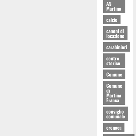
AS
Martina
calcio
canoni di
locazione
carabinieri
centro
storico
Comune
Comune
di
Martina
Franca
consiglio
comunale
cronaca