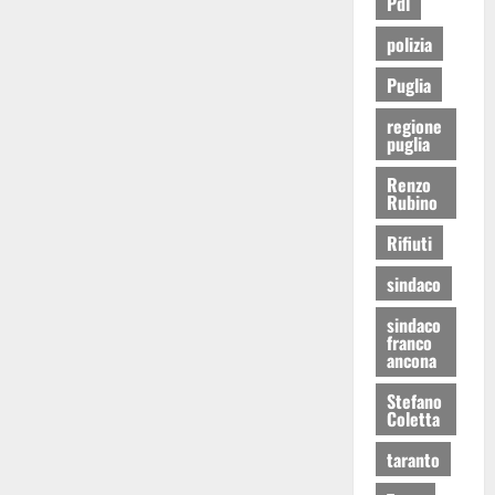
Pdl
polizia
Puglia
regione
puglia
Renzo
Rubino
Rifiuti
sindaco
sindaco
franco
ancona
Stefano
Coletta
taranto