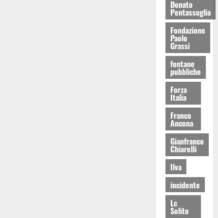
Donato
Pentassuglia
Fondazione
Paolo
Grassi
fontane
pubbliche
Forza
Italia
Franco
Ancona
Gianfranco
Chiarelli
Ilva
incidente
Lc
Solito