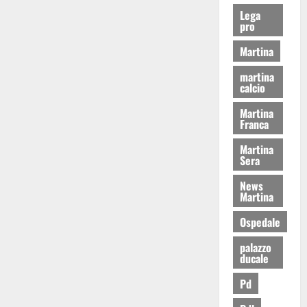
Lega
pro
Martina
martina
calcio
Martina
Franca
Martina
Sera
News
Martina
Ospedale
palazzo
ducale
Pd