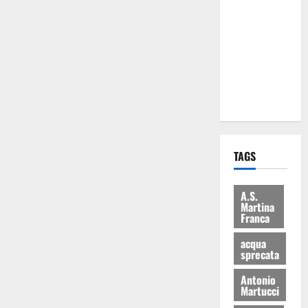
Martina
Franca: Il
sindaco non
ha fatto le
scuse alla
Lillo
TAGS
A.S.
Martina
Franca
acqua
sprecata
Antonio
Martucci