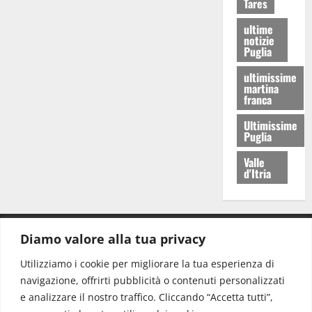
Tares
ultime
notizie
Puglia
ultimissime
martina
franca
Ultimissime
Puglia
Valle
d'Itria
Diamo valore alla tua privacy
CONTATTI.
Utilizziamo i cookie per migliorare la tua esperienza di
navigazione, offrirti pubblicità o contenuti personalizzati
Redazione:
redazione@www.martinasera.it
e analizzare il nostro traffico. Cliccando “Accetta tutti”,
Direttore:
direttore@www.martinasera.it