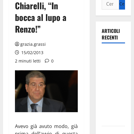
Chiarelli, “In
bocca al lupo a
Renzo!”
ARTICOLI
RECENTI
grazia.grassi
La gara
15/02/2013
ciclistica
2 minuti letti
0
dei Giochi
attraversa
Martina
Franca:
ecco le
strade
interessate
e gli orari
Avevo già avuto modo, già
Martina
prima dell’avvio di questa