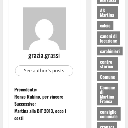
AS
Martina
calcio
canoni di
locazione
carabinieri
grazia.grassi
centro
storico
See author's posts
Comune
Comune
Precedente:
di
Renzo Rubino, per vincere
Martina
Franca
Successivo:
Martina alla BIT 2013, ecco i
consiglio
comunale
costi
cronaca