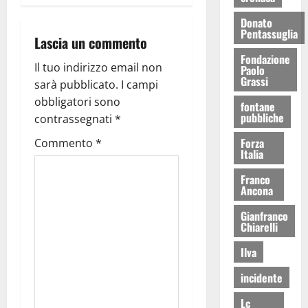
Donato
Pentassuglia
Lascia un commento
Fondazione
Il tuo indirizzo email non
Paolo
Grassi
sarà pubblicato.
I campi
obbligatori sono
fontane
pubbliche
contrassegnati
*
Forza
Commento
*
Italia
Franco
Ancona
Gianfranco
Chiarelli
Ilva
incidente
Lc