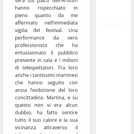
sera sul palco dell’Ariston
ai 15 nuovi
hanno rispecchiato in
Fucilieri
pieno quanto da me
dell’Aria
affermato nell’immediata
Martina
vigilia del festival. Una
Franca,
performance da vero
Marraffa
professionista che ha
attacca
entusiasmato il pubblico
Regione e
presente in sala e i milioni
Comune:
di telespettatori. Tra loro
“Nuovi
anche i tantissimi martinesi
medici solo
che hanno seguito con
a
ansia l’esibizione del loro
novembre.
concittadino. Martina, e su
Faremo
questo non vi era alcun
accesso agli
dubbio, ha fatto sentire
atti su Tari,
tutto il suo calore e la sua
rifiuti e
vicinanza attraverso il