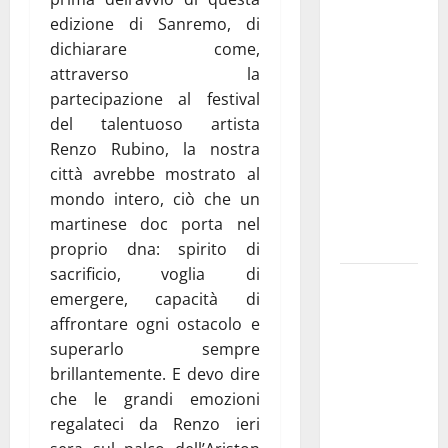
Franca
edizione di Sanremo, di
investe
dichiarare come,
sulle
attraverso la
famiglie: in
partecipazione al festival
arrivo tre
del talentuoso artista
seminari
Renzo Rubino, la nostra
dedicati ad
città avrebbe mostrato al
adolescenti,
mondo intero, ciò che un
genitori ed
martinese doc porta nel
empatia
proprio dna: spirito di
sacrificio, voglia di
Aeronautica
emergere, capacità di
Militare, al
affrontare ogni ostacolo e
16° Stormo
superarlo sempre
di Martina
brillantemente. E devo dire
Franca
che le grandi emozioni
consegnati
regalateci da Renzo ieri
i Baschi Blu