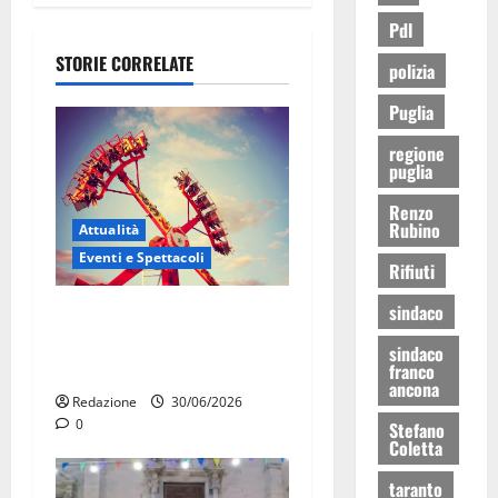
Pdl
STORIE CORRELATE
polizia
Puglia
regione
puglia
Renzo
Rubino
Attualità
Eventi e Spettacoli
Rifiuti
sindaco
Luna park al Pergolo, bus
gratis e giostre gratuite per
sindaco
i bambini
franco
ancona
Redazione
30/06/2026
0
Stefano
Coletta
taranto