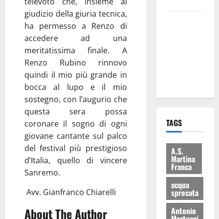
bilancio”
televoto che, insieme al
giudizio della giuria tecnica,
Martina
ha permesso a Renzo di
Franca: Il
accedere ad una
sindaco non
meritatissima finale. A
ha fatto le
Renzo Rubino rinnovo
scuse alla
quindi il mio più grande in
Lillo
bocca al lupo e il mio
sostegno, con l’augurio che
questa sera possa
TAGS
coronare il sogno di ogni
giovane cantante sul palco
del festival più prestigioso
A.S.
Martina
d’Italia, quello di vincere
Franca
Sanremo.
acqua
Avv. Gianfranco Chiarelli
sprecata
About The Author
Antonio
Martucci