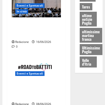
Eventi e Spettacoli
Tares
In città
ultime
notizie
Puglia
La Fanfara dell’Aeronautica
Militare suona in piazza a
ultimissime
Martina Franca
martina
franca
Redazione
16/06/2026
0
Ultimissime
Puglia
Valle
d'Itria
Eventi e Spettacoli
Road to Battiti 2026 arriva
a Martina Franca con Raf e
Fred De Palma
Redazione
08/06/2026