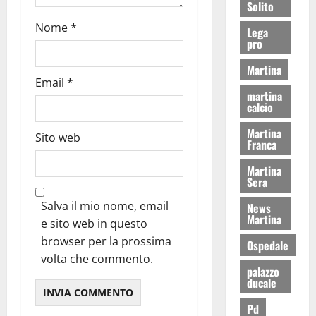
Solito
Nome
*
Lega
pro
Martina
Email
*
martina
calcio
Martina
Sito web
Franca
Martina
Sera
Salva il mio nome, email
News
Martina
e sito web in questo
browser per la prossima
Ospedale
volta che commento.
palazzo
ducale
Pd