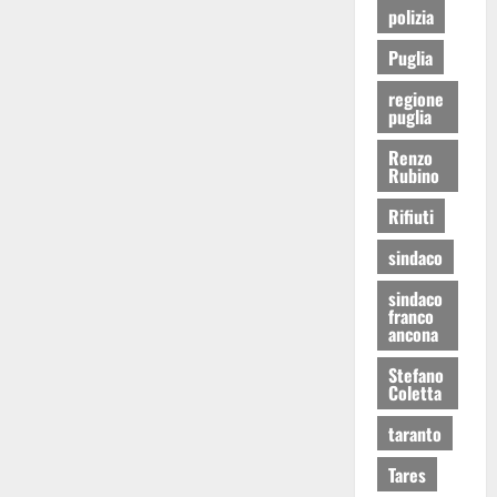
polizia
Puglia
regione
puglia
Renzo
Rubino
Rifiuti
sindaco
sindaco
franco
ancona
Stefano
Coletta
taranto
Tares