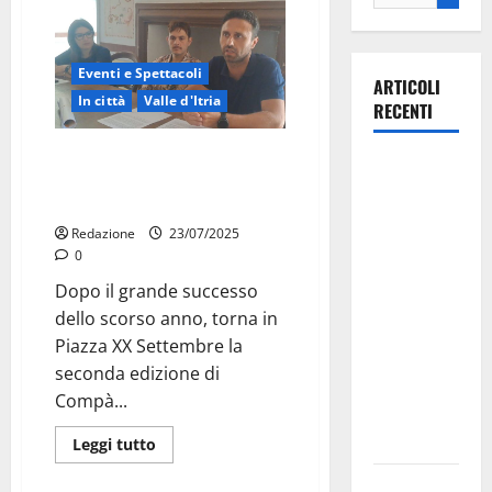
Eventi e Spettacoli
ARTICOLI
In città
Valle d'Itria
RECENTI
Compà – L’unione fa la banda: il
Martina
17 agosto a Martina Franca la
Franca
musica torna protagonista
investe
Redazione
23/07/2025
sulle
0
famiglie: in
Dopo il grande successo
arrivo tre
dello scorso anno, torna in
seminari
Piazza XX Settembre la
dedicati ad
seconda edizione di
adolescenti,
Compà...
genitori ed
empatia
Leggi tutto
Aeronautica