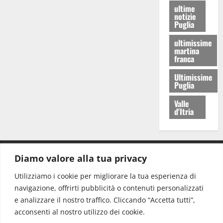
ultime
notizie
Puglia
ultimissime
martina
franca
Ultimissime
Puglia
Valle
d'Itria
Diamo valore alla tua privacy
CONTATTI.
Utilizziamo i cookie per migliorare la tua esperienza di
navigazione, offrirti pubblicità o contenuti personalizzati
Redazione:
redazione@www.martinasera.it
e analizzare il nostro traffico. Cliccando “Accetta tutti”,
Direttore:
direttore@www.martinasera.it
acconsenti al nostro utilizzo dei cookie.
Info & Commerciale:
info@www.martinasera.it