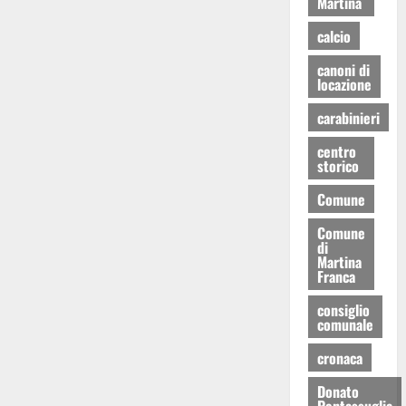
Martina
calcio
canoni di
locazione
carabinieri
centro
storico
Comune
Comune
di
Martina
Franca
consiglio
comunale
cronaca
Donato
Pentassuglia