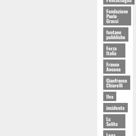
Fondazione
Paolo
Grassi
fontane
pubbliche
Forza
Italia
Franco
Ancona
Gianfranco
Chiarelli
Ilva
incidente
Lc
Solito
Lega