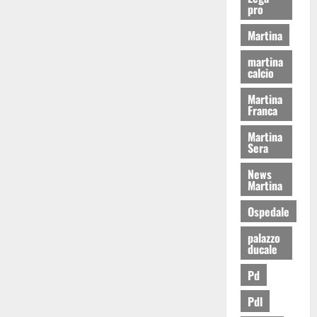
pro
Martina
martina
calcio
Martina
Franca
Martina
Sera
News
Martina
Ospedale
palazzo
ducale
Pd
Pdl