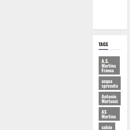
ai 15 nuovi
Fucilieri
dell’Aria
TAGS
A.S.
Martina
Franca
acqua
sprecata
Antonio
Martucci
AS
Martina
calcio