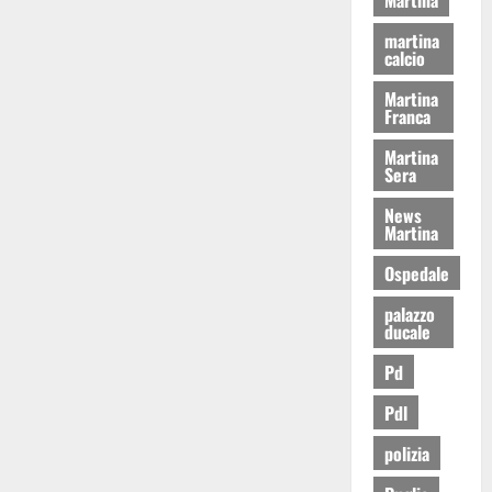
martina
calcio
Martina
Franca
Martina
Sera
News
Martina
Ospedale
palazzo
ducale
Pd
Pdl
polizia