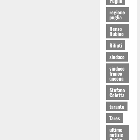
Puglia
regione
puglia
Renzo
Rubino
Rifiuti
sindaco
sindaco
franco
ancona
Stefano
Coletta
taranto
Tares
ultime
notizie
Puglia