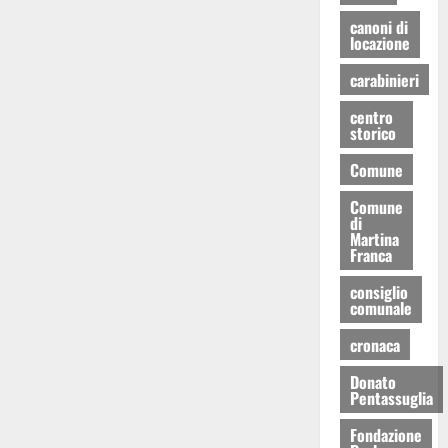
canoni di
locazione
carabinieri
centro
storico
Comune
Comune
di
Martina
Franca
consiglio
comunale
cronaca
Donato
Pentassuglia
Fondazione