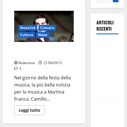
ARTICOLI
Attualità
Cronaca
RECENTI
Cultura
News
Ospedale di
Camillo vince il Tour film
Martina
festival
Franca,
Redazione
21/06/2013
Forza Italia
3
annuncia la
Nel giorno della festa della
protesta:
musica, la più bella notizia
sit-in lunedì
per la musica a Martina
10 agosto
Franca. Camillo...
Il Comune
Leggi tutto
di Martina
Franca
pubblica il