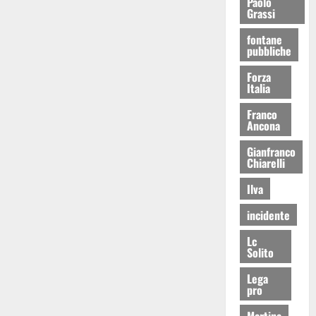
Paolo
Grassi
fontane
pubbliche
Forza
Italia
Franco
Ancona
Gianfranco
Chiarelli
Ilva
incidente
Lc
Solito
Lega
pro
Martina