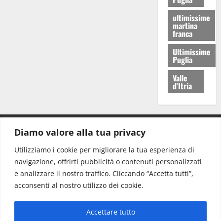
ultimissime
martina
franca
Ultimissime
Puglia
Valle
d'Itria
Diamo valore alla tua privacy
CONTATTI.
Utilizziamo i cookie per migliorare la tua esperienza di
navigazione, offrirti pubblicità o contenuti personalizzati
Redazione:
redazione@www.martinasera.it
e analizzare il nostro traffico. Cliccando “Accetta tutti”,
Direttore:
direttore@www.martinasera.it
acconsenti al nostro utilizzo dei cookie.
Info & Commerciale:
info@www.martinasera.it
Accettare tutto