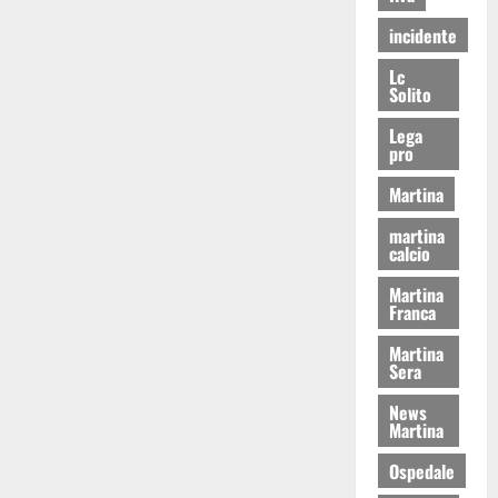
incidente
Lc
Solito
Lega
pro
Martina
martina
calcio
Martina
Franca
Martina
Sera
News
Martina
Ospedale