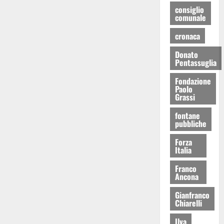
consiglio
comunale
cronaca
Donato
Pentassuglia
Fondazione
Paolo
Grassi
fontane
pubbliche
Forza
Italia
Franco
Ancona
Gianfranco
Chiarelli
Ilva