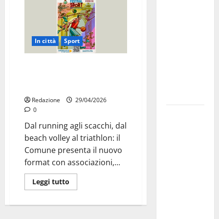
dei Giochi
attraversa
Martina
In città
Sport
Franca:
ecco le
Festival dello Sport a Martina
strade
Franca, eventi dal 1° maggio al
interessate
4 giugno
e gli orari
Redazione
29/04/2026
0
Martina
Dal running agli scacchi, dal
Franca
beach volley al triathlon: il
investe
Comune presenta il nuovo
sulle
format con associazioni,...
famiglie: in
arrivo tre
Leggi tutto
seminari
dedicati ad
adolescenti,