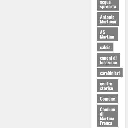
acqua
sprecata
Antonio
Martucci
AS
Martina
calcio
canoni di
locazione
carabinieri
centro
storico
Comune
Comune
di
Martina
Franca