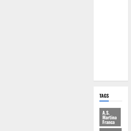
Comune:
“Nuovi
medici solo
a
novembre.
Faremo
accesso agli
atti su Tari,
rifiuti e
bilancio”
TAGS
A.S.
Martina
Franca