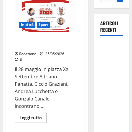
ARTICOLI
In città
Sport
RECENTI
“Un Campione per Amico” arriva
Il Comune
a Martina Franca
di Martina
Redazione
25/05/2026
Franca
0
pubblica il
Il 28 maggio in piazza XX
bando
Settembre Adriano
alloggi ERP
Panatta, Ciccio Graziani,
2026:
Andrea Lucchetta e
domande
Gonzalo Canale
dal 26
incontrano...
agosto
Leggi tutto
La gara
ciclistica