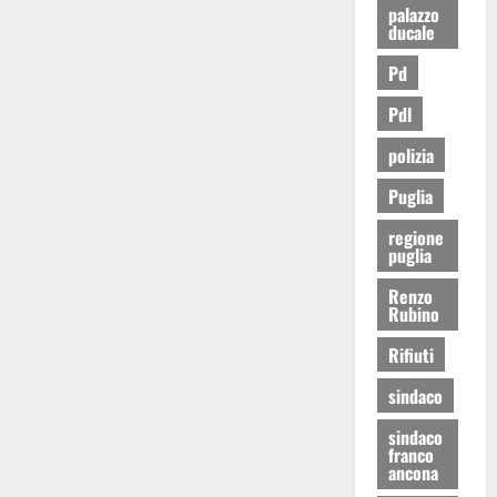
palazzo
ducale
Pd
Pdl
polizia
Puglia
regione
puglia
Renzo
Rubino
Rifiuti
sindaco
sindaco
franco
ancona