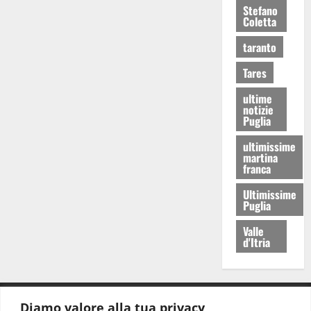
Stefano
Coletta
taranto
Tares
ultime
notizie
Puglia
ultimissime
martina
franca
Ultimissime
Puglia
Valle
d'Itria
Diamo valore alla tua privacy