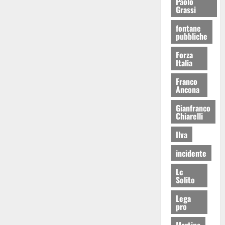
Paolo
Grassi
fontane
pubbliche
Forza
Italia
Franco
Ancona
Gianfranco
Chiarelli
Ilva
incidente
Lc
Solito
Lega
pro
Martina