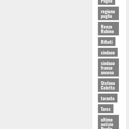
Puglia
regione
puglia
Renzo
Rubino
Rifiuti
sindaco
sindaco
franco
ancona
Stefano
Coletta
taranto
Tares
ultime
notizie
Puglia