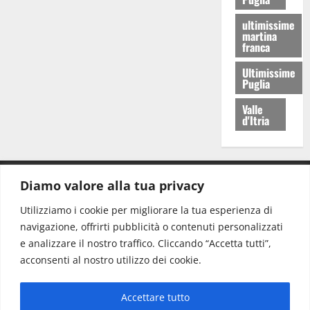
ultimissime
martina
franca
Ultimissime
Puglia
Valle
d'Itria
Diamo valore alla tua privacy
CONTATTI.
Utilizziamo i cookie per migliorare la tua esperienza di
navigazione, offrirti pubblicità o contenuti personalizzati
Redazione:
redazione@www.martinasera.it
e analizzare il nostro traffico. Cliccando “Accetta tutti”,
Direttore:
direttore@www.martinasera.it
acconsenti al nostro utilizzo dei cookie.
Info & Commerciale:
info@www.martinasera.it
Accettare tutto