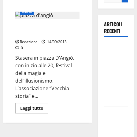
Eventi e Spettacoli
News
ARTICOLI
Festival della magia e
RECENTI
dell’illusionismo
Redazione
14/09/2013
Ospedale di
0
Martina
Stasera in piazza D’Angiò,
Franca,
con inizio alle 20, festival
Forza Italia
della magia e
annuncia la
dell’illusionismo.
protesta:
L’associazione “Vecchia
sit-in lunedì
storia” e...
10 agosto
Leggi tutto
Il Comune
di Martina
Franca
pubblica il