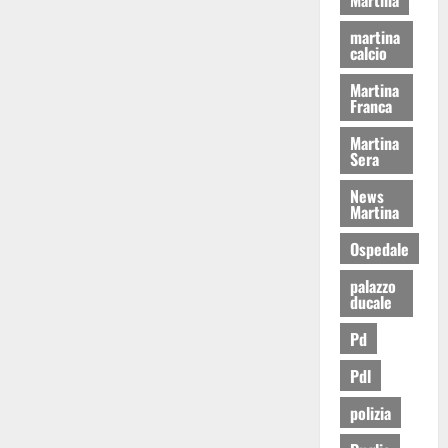
martina
calcio
Martina
Franca
Martina
Sera
News
Martina
Ospedale
palazzo
ducale
Pd
Pdl
polizia