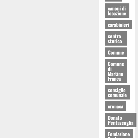
canoni di
locazione
carabinieri
centro
storico
Comune
Comune
di
Martina
Franca
consiglio
comunale
cronaca
Donato
Pentassuglia
Fondazione