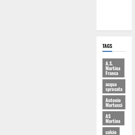
ai 15 nuovi
Fucilieri
dell’Aria
TAGS
A.S.
Martina
Franca
acqua
sprecata
Antonio
Martucci
AS
Martina
calcio