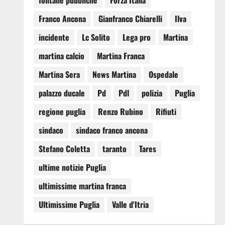
fontane pubbliche
Forza Italia
Franco Ancona
Gianfranco Chiarelli
Ilva
incidente
Lc Solito
Lega pro
Martina
martina calcio
Martina Franca
Martina Sera
News Martina
Ospedale
palazzo ducale
Pd
Pdl
polizia
Puglia
regione puglia
Renzo Rubino
Rifiuti
sindaco
sindaco franco ancona
Stefano Coletta
taranto
Tares
ultime notizie Puglia
ultimissime martina franca
Ultimissime Puglia
Valle d'Itria