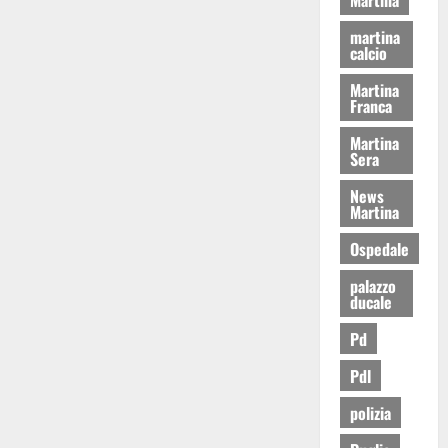
martina
calcio
Martina
Franca
Martina
Sera
News
Martina
Ospedale
palazzo
ducale
Pd
Pdl
polizia