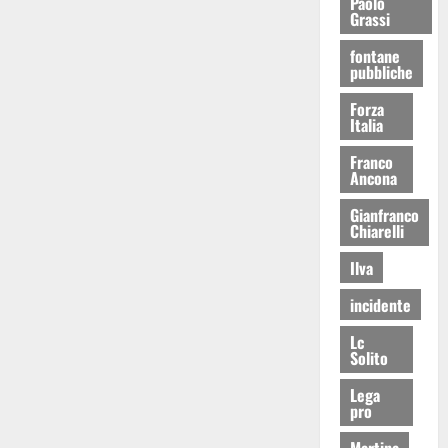
Paolo
Grassi
fontane
pubbliche
Forza
Italia
Franco
Ancona
Gianfranco
Chiarelli
Ilva
incidente
Lc
Solito
Lega
pro
Martina