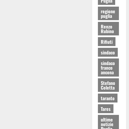
Puglia
regione
puglia
Renzo
Rubino
Rifiuti
sindaco
sindaco
franco
ancona
Stefano
Coletta
taranto
Tares
ultime
notizie
Puglia