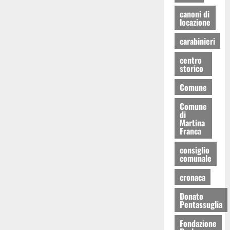
canoni di
locazione
carabinieri
centro
storico
Comune
Comune
di
Martina
Franca
consiglio
comunale
cronaca
Donato
Pentassuglia
Fondazione