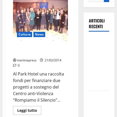
ARTICOLI
RECENTI
Cultura
News
Ospedale di
Martina
Domani la 4^ edizione della
Franca,
“Festa dell’Amicizia”
Forza Italia
martinapress
21/02/2014
annuncia la
0
protesta:
Al Park Hotel una raccolta
sit-in lunedì
fondi per finanziare due
10 agosto
progetti a sostegno del
Centro anti-Violenza
Il Comune
“Rompiamo il Silenzio”...
di Martina
Franca
Leggi tutto
pubblica il