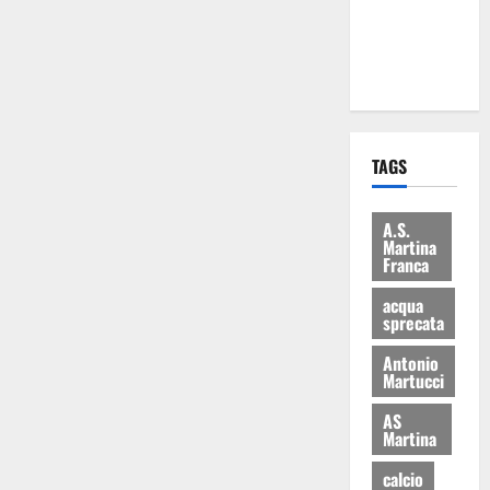
ai 15 nuovi
Fucilieri
dell’Aria
TAGS
A.S.
Martina
Franca
acqua
sprecata
Antonio
Martucci
AS
Martina
calcio