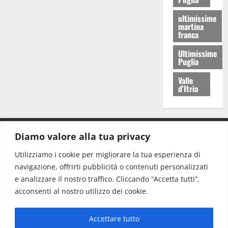
ultimissime
martina
franca
Ultimissime
Puglia
Valle
d'Itria
Diamo valore alla tua privacy
CONTATTI.
Utilizziamo i cookie per migliorare la tua esperienza di
navigazione, offrirti pubblicità o contenuti personalizzati
Redazione:
redazione@www.martinasera.it
e analizzare il nostro traffico. Cliccando “Accetta tutti”,
Direttore:
direttore@www.martinasera.it
acconsenti al nostro utilizzo dei cookie.
Info & Commerciale:
info@www.martinasera.it
Accettare tutto