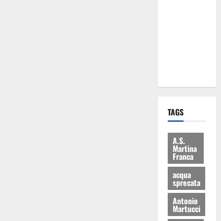
Martina
Franca: Il
sindaco non
ha fatto le
scuse alla
Lillo
TAGS
A.S.
Martina
Franca
acqua
sprecata
Antonio
Martucci