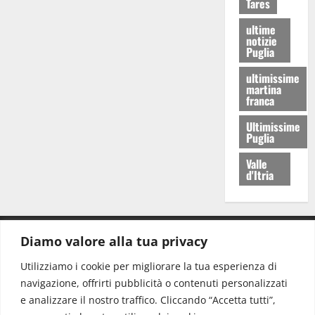
Tares
ultime
notizie
Puglia
ultimissime
martina
franca
Ultimissime
Puglia
Valle
d'Itria
Diamo valore alla tua privacy
CONTATTI.
Utilizziamo i cookie per migliorare la tua esperienza di
navigazione, offrirti pubblicità o contenuti personalizzati
Redazione:
redazione@www.martinasera.it
e analizzare il nostro traffico. Cliccando “Accetta tutti”,
Direttore:
direttore@www.martinasera.it