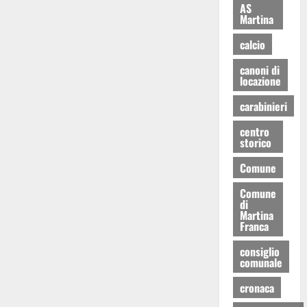
AS
Martina
calcio
canoni di
locazione
carabinieri
centro
storico
Comune
Comune
di
Martina
Franca
consiglio
comunale
cronaca