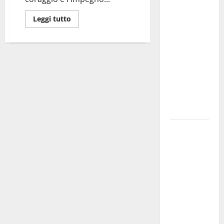
investe
Leggi tutto
sulle
famiglie: in
arrivo tre
seminari
dedicati ad
adolescenti,
genitori ed
empatia
Aeronautica
Militare, al
16° Stormo
di Martina
Franca
consegnati
i Baschi Blu
ai 15 nuovi