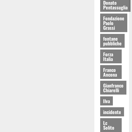
Donato
Pentassuglia
Fondazione
Paolo
Grassi
fontane
pubbliche
Forza
Italia
Franco
Ancona
Gianfranco
Chiarelli
Ilva
incidente
Lc
Solito