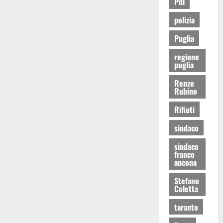
Pdl
polizia
Puglia
regione
puglia
Renzo
Rubino
Rifiuti
sindaco
sindaco
franco
ancona
Stefano
Coletta
taranto