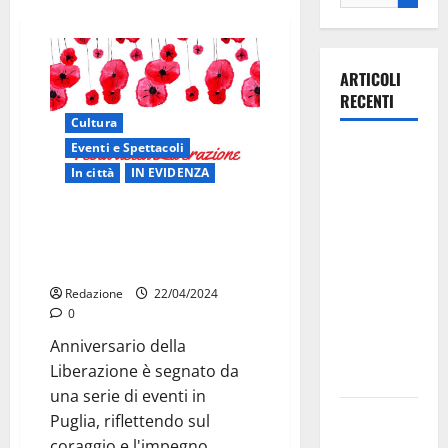
ARTICOLI
RECENTI
Cultura
Eventi e Spettacoli
La gara
In città
IN EVIDENZA
ciclistica
dei Giochi
Anniversario della Liberazione a
attraversa
Martina Franca: eventi e
Martina
commemorazioni
Franca:
Redazione
22/04/2024
ecco le
0
strade
Anniversario della
interessate
Liberazione è segnato da
e gli orari
una serie di eventi in
Martina
Puglia, riflettendo sul
Franca
coraggio e l'impegno...