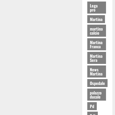
Lega
pro
Martina
martina
calcio
Martina
Franca
Martina
Sera
News
Martina
Ospedale
palazzo
ducale
Pd