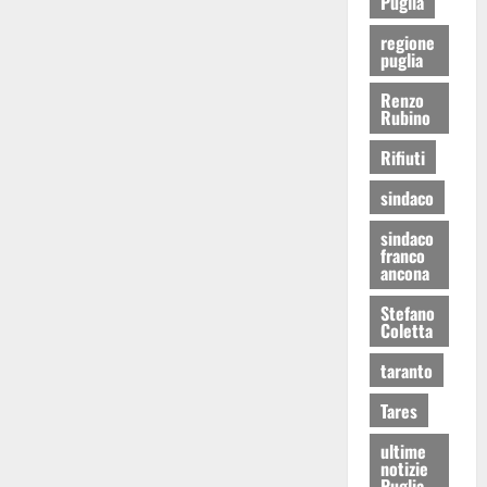
Puglia
regione
puglia
Renzo
Rubino
Rifiuti
sindaco
sindaco
franco
ancona
Stefano
Coletta
taranto
Tares
ultime
notizie
Puglia