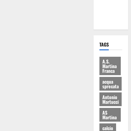
ai 15 nuovi
Fucilieri
dell’Aria
TAGS
A.S.
Martina
Franca
acqua
sprecata
Antonio
Martucci
AS
Martina
calcio