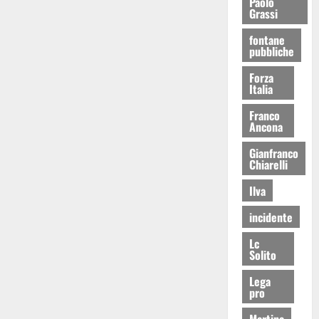
Paolo
Grassi
fontane
pubbliche
Forza
Italia
Franco
Ancona
Gianfranco
Chiarelli
Ilva
incidente
Lc
Solito
Lega
pro
Martina