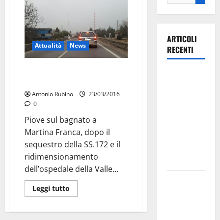
ARTICOLI
Attualità
News
RECENTI
Martina, passano i treni, tutte
Ospedale di
le sbarre alzate
Martina
Antonio Rubino
23/03/2016
Franca,
0
Forza Italia
Piove sul bagnato a
annuncia la
Martina Franca, dopo il
protesta:
sequestro della SS.172 e il
sit-in lunedì
ridimensionamento
10 agosto
dell’ospedale della Valle...
Il Comune
Leggi tutto
di Martina
Franca
pubblica il