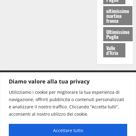
ultimissime
martina
franca
Ultimissime
Puglia
Valle
d'Itria
Diamo valore alla tua privacy
CONTATTI.
Utilizziamo i cookie per migliorare la tua esperienza di
navigazione, offrirti pubblicità o contenuti personalizzati
Redazione:
redazione@www.martinasera.it
e analizzare il nostro traffico. Cliccando “Accetta tutti”,
Direttore:
direttore@www.martinasera.it
acconsenti al nostro utilizzo dei cookie.
Info & Commerciale:
info@www.martinasera.it
Accettare tutto