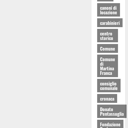
canoni di
locazione
carabinieri
centro
storico
Comune
Comune
di
Martina
Franca
consiglio
comunale
cronaca
Donato
Pentassuglia
Fondazione