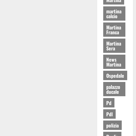
martina
calcio
Martina
Franca
Martina
Sera
News
Martina
Ospedale
palazzo
ducale
Pd
Pdl
polizia