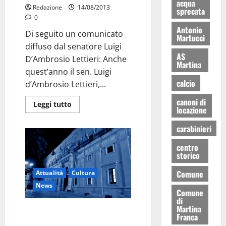
acqua
Redazione
14/08/2013
sprecata
0
Antonio
Di seguito un comunicato
Martucci
diffuso dal senatore Luigi
AS
D’Ambrosio Lettieri: Anche
Martina
quest’anno il sen. Luigi
calcio
d’Ambrosio Lettieri,...
canoni di
Leggi tutto
locazione
carabinieri
centro
storico
Comune
Attualità
Cultura
News
Comune
di
Martina
Palazzo ducale, ferragosto di
Franca
cultura