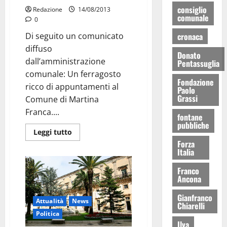
consiglio
Redazione
14/08/2013
comunale
0
Di seguito un comunicato
cronaca
diffuso
Donato
dall’amministrazione
Pentassuglia
comunale: Un ferragosto
Fondazione
ricco di appuntamenti al
Paolo
Grassi
Comune di Martina
Franca....
fontane
pubbliche
Leggi tutto
Forza
Italia
Franco
Ancona
Gianfranco
Attualità
News
Chiarelli
Politica
Ilva