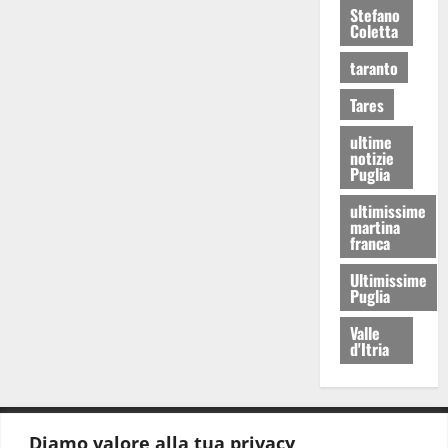
Stefano
Coletta
taranto
Tares
ultime
notizie
Puglia
ultimissime
martina
franca
Ultimissime
Puglia
Valle
d'Itria
Diamo valore alla tua privacy