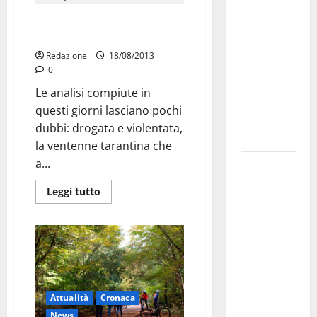
dei Giochi
Ventenne tarantina drogata e
attraversa
violentata a ferragosto
Martina
Redazione
18/08/2013
Franca:
0
ecco le
Le analisi compiute in
strade
questi giorni lasciano pochi
interessate
dubbi: drogata e violentata,
e gli orari
la ventenne tarantina che
a...
Martina
Franca
Leggi tutto
investe
sulle
famiglie: in
arrivo tre
seminari
dedicati ad
Attualità
Cronaca
adolescenti,
News