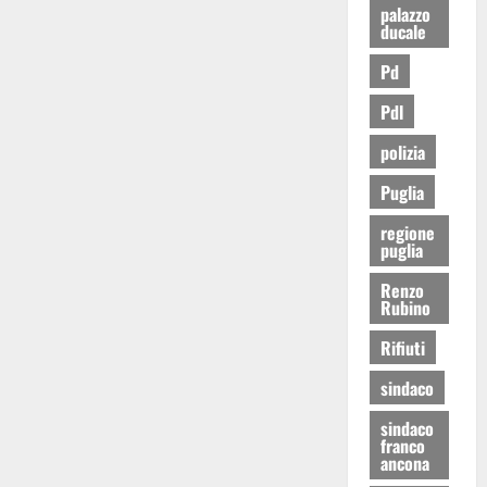
palazzo
ducale
Pd
Pdl
polizia
Puglia
regione
puglia
Renzo
Rubino
Rifiuti
sindaco
sindaco
franco
ancona