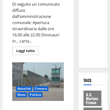
Di seguito un comunicato
Comune:
diffuso
“Nuovi
dall’amministrazione
medici solo
comunale: Apertura
a
straordinaria dalle ore
novembre.
16.00 alle 22.00 Dinosauri
Faremo
in… carta...
accesso agli
atti su Tari,
Leggi tutto
rifiuti e
bilancio”
TAGS
Attualità
Cronaca
A.S.
News
Politica
Martina
Franca
Ferragosto, visita ai carcerati