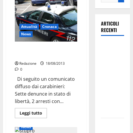
ARTICOLI
Attualità
Cronaca
RECENTI
News
Il Comune
Ferragosto: arresti, denunce e
di Martina
un foglio di via
Franca
Redazione
18/08/2013
pubblica il
0
bando
Di seguito un comunicato
alloggi ERP
diffuso dai carabinieri:
2026:
Sette denunce in stato di
domande
libertà, 2 arresti con...
dal 26
agosto
Leggi tutto
Attualità
Cronaca
La gara
News
ciclistica