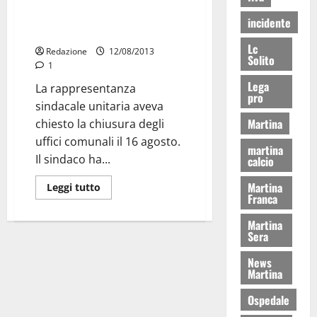
Ponte di ferragosto per i
incidente
dipendenti comunali
Lc
Redazione
12/08/2013
Solito
1
Lega
La rappresentanza
pro
sindacale unitaria aveva
Martina
chiesto la chiusura degli
uffici comunali il 16 agosto.
martina
Il sindaco ha...
calcio
Martina
Leggi tutto
Franca
Martina
Sera
News
Martina
Ospedale