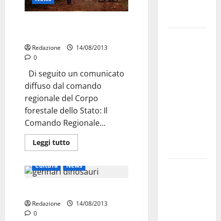
genitori ed
empatia
Ferragosto, impegno del Corpo
forestale
Aeronautica
Redazione
14/08/2013
Militare, al
0
16° Stormo
Di seguito un comunicato
di Martina
diffuso dal comando
Franca
regionale del Corpo
consegnati
forestale dello Stato: Il
i Baschi Blu
Comando Regionale...
ai 15 nuovi
Fucilieri
Leggi tutto
dell’Aria
Attualità
Cronaca
Cultura
News
Martina
Franca,
Ferragosto con i dinosauri
Marraffa
Redazione
14/08/2013
attacca
0
Regione e